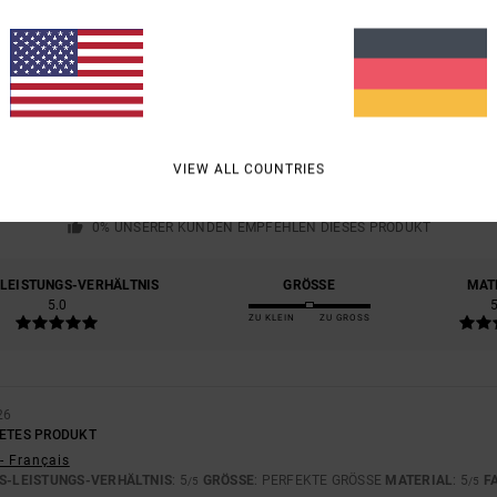
DURCHSCHNITTLICHE BEWERTUNG
5.0
/5
VIEW ALL COUNTRIES
BASIEREND AUF
1 VERIFIZIERTEN BEWERTUNGEN
SEIT JUNI 2026
0% UNSERER KUNDEN EMPFEHLEN DIESES PRODUKT
-LEISTUNGS-VERHÄLTNIS
GRÖSSE
MAT
5.0
ZU KLEIN
ZU GROSS
26
TETES PRODUKT
- Français
S-LEISTUNGS-VERHÄLTNIS
: 5
GRÖSSE
: PERFEKTE GRÖSSE
MATERIAL
: 5
F
/5
/5