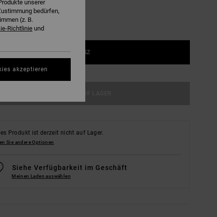
Produkte unserer
r Zustimmung bedürfen,
immen (z. B.
e-Richtlinie
und
1SZ
kies akzeptieren
NICHT AUF LAGER
es Produkt ist derzeit nicht auf Lager.
en Sie andere Optionen
Siehe Verfügbarkeit im Geschäft
Meinen Laden auswählen