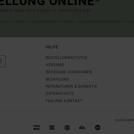
ELLUNG ONLINE*
ANN ES NEUE RVCA PRODUKTE UND STORIES GIBT.
 FÜR ALLE, DIE SICH NEU ANGEMELDET HABEN - ALLE BEDINGUNGEN FINDEST DU 
HILFE
BESTELLUNGSSTATUS
VERSAND
RÜCKGABE VORNEHMEN
BEZAHLUNG
REPARATUREN & GARANTIE
DATENSCHUTZ
FAQ UND KONTAKT
COOKIE-EI