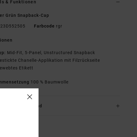
ls & Funktionen
er Grün Snapback-Cap
23D552505
Farbcode
rgr
tionen
yp:
Mid-Fit, 5-Panel, Unstructured Snapback
estickte Chanelle-Applikation mit Filzrückseite
ewebtes Etikett
mmensetzung
100 % Baumwolle
and & Rückversand