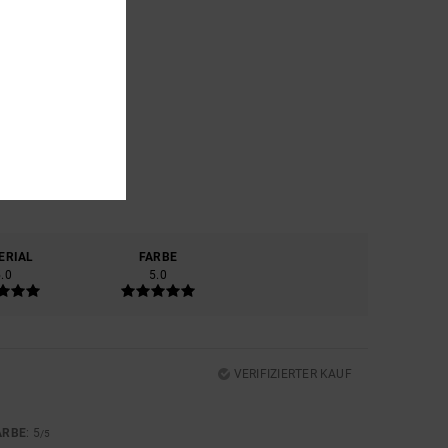
ERIAL
FARBE
5.0
5.0
VERIFIZIERTER KAUF
ARBE
: 5
/5