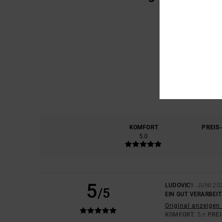
KOMFORT
PREIS
5.0
5
LUDOVIC
9. JUNI 20
/5
EIN GUT VERARBEI
Original anzeigen 
KOMFORT
: 5
PREI
/5