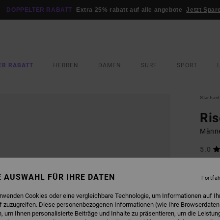
DOPPELTER RABATT
Extra 25% rabatt auf alle angebote
Jetzt Spar
ER RABATT
HERREN
DAMEN
SURF
SPORT
Startsei
Ris
Männe
5.0
35,
NE AUSWAHL FÜR IHRE DATEN
Fortfa
FARB
erwenden Cookies oder eine vergleichbare Technologie, um Informationen auf Ih
f zuzugreifen. Diese personenbezogenen Informationen (wie Ihre Browserdaten
 um Ihnen personalisierte Beiträge und Inhalte zu präsentieren, um die Leistu