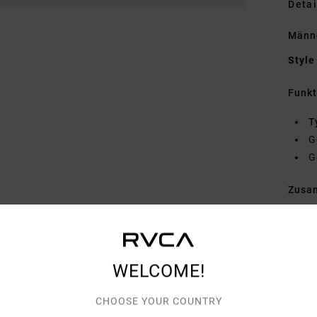
Detai
Männ
Style
Funk
T
G
G
Zusa
Vers
WELCOME!
CHOOSE YOUR COUNTRY