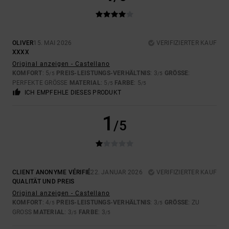
OLIVER
15. MAI 2026
VERIFIZIERTER KAUF
XXXX
Original anzeigen - Castellano
KOMFORT
: 5
PREIS-LEISTUNGS-VERHÄLTNIS
: 3
GRÖSSE
:
/5
/5
PERFEKTE GRÖSSE
MATERIAL
: 5
FARBE
: 5
/5
/5
ICH EMPFEHLE DIESES PRODUKT
1
/5
CLIENT ANONYME VÉRIFIÉ
22. JANUAR 2026
VERIFIZIERTER KAUF
QUALITÄT UND PREIS
Original anzeigen - Castellano
KOMFORT
: 4
PREIS-LEISTUNGS-VERHÄLTNIS
: 3
GRÖSSE
: ZU
/5
/5
GROSS
MATERIAL
: 3
FARBE
: 3
/5
/5