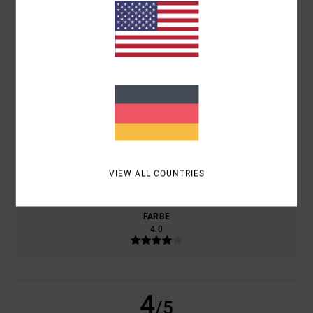
50% UNSERER KUNDEN EMPFEHLEN DIESES PRODUKT
KOMFORT
4.5
PREIS-LEISTUNGS-VERHÄLTNIS
3.0
GRÖSSE
MATERIAL
4.0
VIEW ALL COUNTRIES
ZU KLEIN
ZU GROSS
FARBE
4.0
4
/5