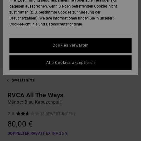
Ihrer Zustimmung bedürfen, annehmen oder ablehnen oder sich
dagegen aussprechen, wenn Sie den betreffenden Cookies nicht
zustimmen (z. B. bestimmte Cookies zur Messung der
Besucherzahlen). Weitere Informationen finden Sie in unserer :
Cookie-Richtlinie
und
Datenschutzrichtlinie
Cookies verwalten
Alle Cookies akzeptieren
Sweatshirts
RVCA All The Ways
Männer Blau Kapuzenpulli
2.5
(2 BEWERTUNGEN)
80,00 €
DOPPELTER RABATT EXTRA 25 %