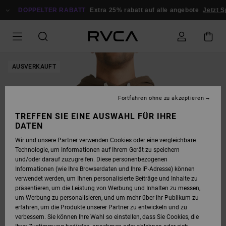
DIREKT
ZUR
DOPPELTER RABATT
Extra 25% rabatt auf alle angebote
Jetzt S
PRODUKTINFORMATION
SPRINGEN
AUSVERKAUFT
Fortfahren ohne zu akzeptieren
TREFFEN SIE EINE AUSWAHL FÜR IHRE
DATEN
Wir und unsere Partner verwenden Cookies oder eine vergleichbare
Technologie, um Informationen auf Ihrem Gerät zu speichern
und/oder darauf zuzugreifen. Diese personenbezogenen
Informationen (wie Ihre Browserdaten und Ihre IP-Adresse) können
verwendet werden, um Ihnen personalisierte Beiträge und Inhalte zu
präsentieren, um die Leistung von Werbung und Inhalten zu messen,
um Werbung zu personalisieren, und um mehr über ihr Publikum zu
erfahren, um die Produkte unserer Partner zu entwickeln und zu
verbessern. Sie können Ihre Wahl so einstellen, dass Sie Cookies, die