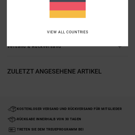
Verschluss:
Pullover-Style
Logo:
Logo-Stickerei vorne mittig
Zusammensetzung
100 % Baumwolle
VIEW ALL COUNTRIES
Versand & Rückversand
ZULETZT ANGESEHENE ARTIKEL
KOSTENLOSER VERSAND UND RÜCKVERSAND FÜR MITGLIEDER
RÜCKGABE INNERHALB VON 30 TAGEN
TRETEN SIE DEM TREUEPROGRAMM BEI