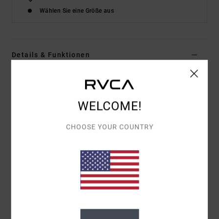
Wählen Sie eine Größe aus
Details & Funktionen
Männer Braun Kapuzenpulli
Style
UVYFT00218
Farbcode
woo
WELCOME!
Funktionen
CHOOSE YOUR COUNTRY
Stoff:
Baumwoll-French-Terry [350 g/m2]
Färbung/Waschung:
Pigmentfärbung mit
Enzymwaschung
Fit:
Relaxed Fit
Kragen:
Kapuzenkragen
Ärmel:
Langärmlig
Taschen:
Leistentaschen vorne