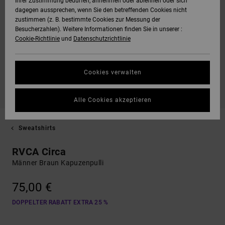
Ihrer Zustimmung bedürfen, annehmen oder ablehnen oder sich
dagegen aussprechen, wenn Sie den betreffenden Cookies nicht
zustimmen (z. B. bestimmte Cookies zur Messung der
Besucherzahlen). Weitere Informationen finden Sie in unserer :
Cookie-Richtlinie
und
Datenschutzrichtlinie
Cookies verwalten
Alle Cookies akzeptieren
Sweatshirts
RVCA Circa
Männer Braun Kapuzenpulli
75,00 €
DOPPELTER RABATT EXTRA 25 %