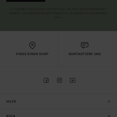
(*) ANGEBOT GÜLTIG ONLINE FÜR ALLE, DIE SICH NEU ANGEMELDET
HABEN - ALLE BEDINGUNGEN FINDEST DU IN DEINER WILLKOMMENS-
MAIL
FINDE EINEN SHOP
KONTAKTIERE UNS
HILFE
RVCA