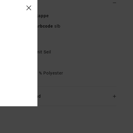
ls & Funktionen
er Weiss Truckerkappe
23D553517
Farbcode
slb
tionen
ebogene Trucker mit Seil
irektstickerei.
mmensetzung
100 % Polyester
and & Rückversand