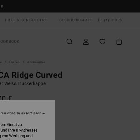
en
HILFE & KONTAKTIERE
GESCHENKKARTE
DE (€)
SHOPS
LOOKBOOK
te
Herren
Accessoires
CA Ridge Curved
r Weiss Truckerkappe
00 €
LTER RABATT EXTRA 25 %
hren ohne zu akzeptieren
Silver Bleach
E
rem Gerät zu
 und Ihre IP-Adresse)
ng von Werbung und