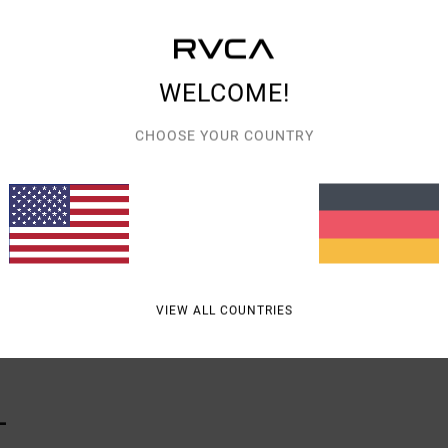
Detai
Männ
WELCOME!
Style
Funk
CHOOSE YOUR COUNTRY
G
D
Zusa
VIEW ALL COUNTRIES
Vers
L