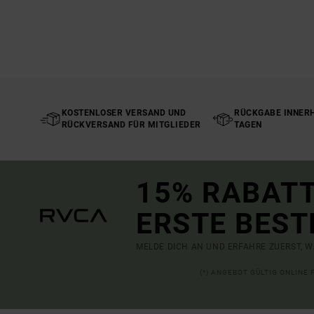
KOSTENLOSER VERSAND UND
RÜCKGABE INNERH
RÜCKVERSAND FÜR MITGLIEDER
TAGEN
15% RABATT
ERSTE BEST
MELDE DICH AN UND ERFAHRE ZUERST, W
(*) ANGEBOT GÜLTIG ONLINE