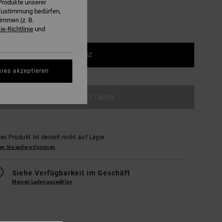
Produkte unserer
r Zustimmung bedürfen,
immen (z. B.
e-Richtlinie
und
1SZ
kies akzeptieren
NICHT AUF LAGER
es Produkt ist derzeit nicht auf Lager.
en Sie andere Optionen
Siehe Verfügbarkeit im Geschäft
Meinen Laden auswählen