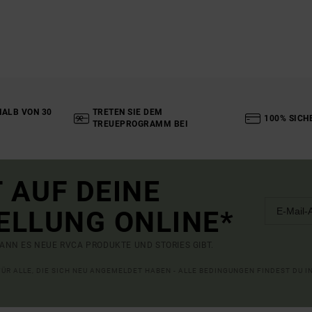
ALB VON 30
TRETEN SIE DEM
100% SICH
TREUEPROGRAMM BEI
 AUF DEINE
ELLUNG ONLINE*
ANN ES NEUE RVCA PRODUKTE UND STORIES GIBT.
 FÜR ALLE, DIE SICH NEU ANGEMELDET HABEN - ALLE BEDINGUNGEN FINDEST DU 