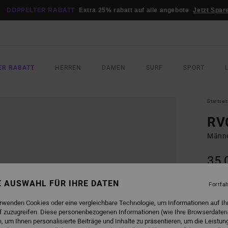
DOPPELTER RABATT
Extra 25% rabatt auf alle angebote
Jetzt Spar
ER RABATT
HERREN
DAMEN
SURF
SPORT
Startsei
RV
Männe
35,
DOPPE
NE AUSWAHL FÜR IHRE DATEN
Fortfa
FARB
erwenden Cookies oder eine vergleichbare Technologie, um Informationen auf Ih
f zuzugreifen. Diese personenbezogenen Informationen (wie Ihre Browserdaten
 um Ihnen personalisierte Beiträge und Inhalte zu präsentieren, um die Leistu