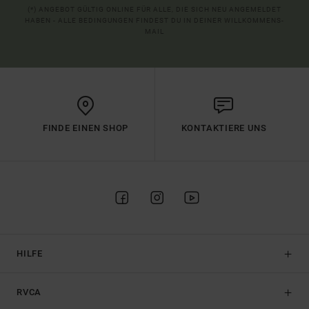
(*) ANGEBOT GÜLTIG ONLINE FÜR ALLE, DIE SICH NEU ANGEMELDET
HABEN - ALLE BEDINGUNGEN FINDEST DU IN DEINER WILLKOMMENS-
MAIL
FINDE EINEN SHOP
KONTAKTIERE UNS
HILFE
RVCA