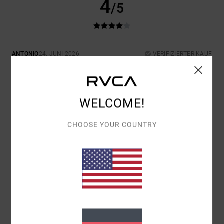
4
/5
ANTONIO
24. JUNI 2026
VERIFIZIERTER KAUF
GUTES PRODUKT
Original anzeigen - Português
KOMFORT
: 4
PREIS-LEISTUNGS-VERHÄLTNIS
: 4
GRÖSSE
: GROSS
/5
/5
MATERIAL
: 4
FARBE
: 4
/5
/5
WELCOME!
ICH EMPFEHLE DIESES PRODUKT
CHOOSE YOUR COUNTRY
5
/5
JESUS
24. JUNI 2026
VERIFIZIERTER KAUF
QUALITÄT UND STIL
Original anzeigen - Castellano
KOMFORT
: 5
PREIS-LEISTUNGS-VERHÄLTNIS
: 5
GRÖSSE
: GROSS
/5
/5
MATERIAL
: 5
FARBE
: 5
/5
/5