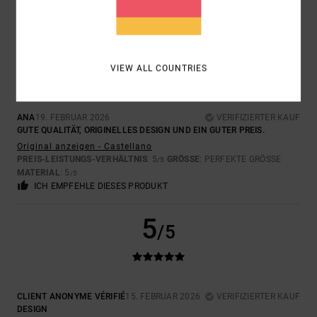
ICH EMPFEHLE DIESES PRODUKT
5
/5
VIEW ALL COUNTRIES
ANA
19. FEBRUAR 2026
VERIFIZIERTER KAUF
GUTE QUALITÄT, ORIGINELLES DESIGN UND EIN GUTER PREIS.
Original anzeigen - Castellano
PREIS-LEISTUNGS-VERHÄLTNIS
: 5
GRÖSSE
: PERFEKTE GRÖSSE
/5
MATERIAL
: 5
/5
ICH EMPFEHLE DIESES PRODUKT
5
/5
CLIENT ANONYME VÉRIFIÉ
15. FEBRUAR 2026
VERIFIZIERTER KAUF
DESIGN