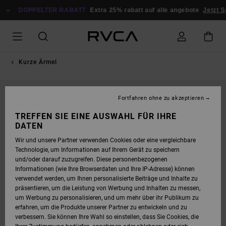
DIREKT
ZUR
DOPPELTER RABATT
Extra 25% rabatt auf alle angebote
Jetzt 
PRODUKTINFORMATION
SPRINGEN
Kurze Ärmel
AUSVERKAUFT
Fortfahren ohne zu akzeptieren
TREFFEN SIE EINE AUSWAHL FÜR IHRE
DATEN
Wir und unsere Partner verwenden Cookies oder eine vergleichbare
Technologie, um Informationen auf Ihrem Gerät zu speichern
und/oder darauf zuzugreifen. Diese personenbezogenen
Informationen (wie Ihre Browserdaten und Ihre IP-Adresse) können
verwendet werden, um Ihnen personalisierte Beiträge und Inhalte zu
präsentieren, um die Leistung von Werbung und Inhalten zu messen,
um Werbung zu personalisieren, und um mehr über ihr Publikum zu
erfahren, um die Produkte unserer Partner zu entwickeln und zu
verbessern. Sie können Ihre Wahl so einstellen, dass Sie Cookies, die