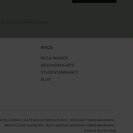
IN DEINER WILLKOMMENS-MAIL
RVCA
RVCA INSIDER
GESCHENKKARTE
STUDENTENRABATT
BLOG
NSTELLUNGEN |
DATENSCHUTZRICHTLINIE |
GESCHÄFTSBEDINGUNGEN |
RECHTLICHE HINWEISE |
RVCA INSIDER GESCHÄFTSBEDINGUNGEN |
COOKIE-RICHTLINIE