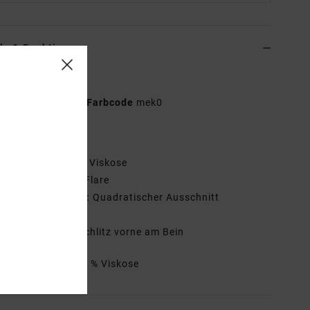
ls & Funktionen
n Rosa Midikleid
AVJWD00285
Farbcode
mek0
tionen
aterial:
Stoff aus Viskose
assform:
Fit-and-Flare
ragen/Ausschnitt:
Quadratischer Ausschnitt
rmel:
Kurzärmlig
ndere Features: Schlitz vorne am Bein
mmensetzung
100 % Viskose