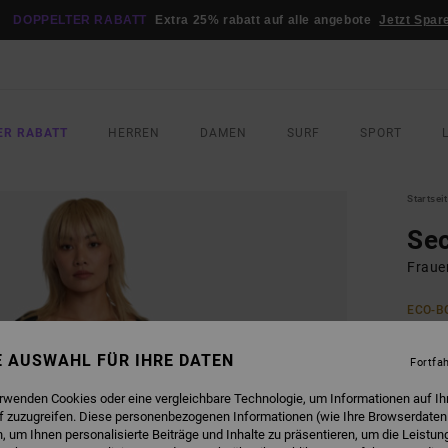
DOPPELTER RABATT
Extra 25% rabatt auf alle angebote
Jetzt Spar
ER RABATT
HERREN
DAMEN
SURF
SPORT
Startsei
Sec
Fraue
ECO-B
95,
NE AUSWAHL FÜR IHRE DATEN
Fortfa
DOPPE
erwenden Cookies oder eine vergleichbare Technologie, um Informationen auf Ih
f zuzugreifen. Diese personenbezogenen Informationen (wie Ihre Browserdaten
FARB
 um Ihnen personalisierte Beiträge und Inhalte zu präsentieren, um die Leistu