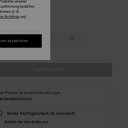
Produkte unserer
r Zustimmung bedürfen,
immen (z. B.
e-Richtlinie
und
S
M
L
XL
kies akzeptieren
ößentabelle Ansehen
NICHT AUF LAGER
es Produkt ist derzeit nicht auf Lager.
en Sie andere Optionen
Siehe Verfügbarkeit im Geschäft
Wählen Sie eine Größe aus