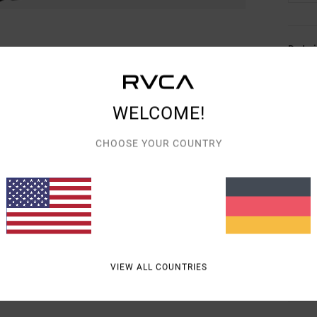
Detai
Fraue
Style
WELCOME!
Funk
CHOOSE YOUR COUNTRY
M
P
K
Ä
A
VIEW ALL COUNTRIES
Zusa