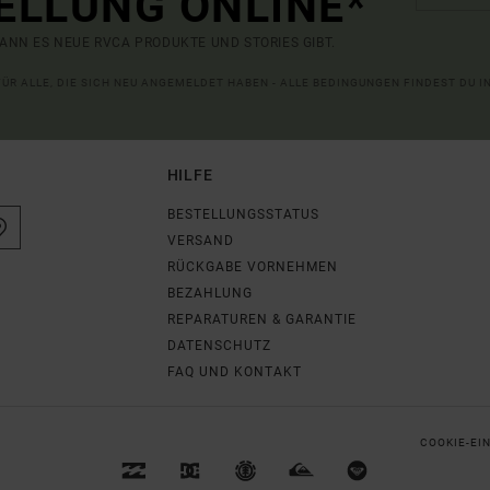
ELLUNG ONLINE*
ANN ES NEUE RVCA PRODUKTE UND STORIES GIBT.
 FÜR ALLE, DIE SICH NEU ANGEMELDET HABEN - ALLE BEDINGUNGEN FINDEST DU 
HILFE
BESTELLUNGSSTATUS
VERSAND
RÜCKGABE VORNEHMEN
BEZAHLUNG
REPARATUREN & GARANTIE
DATENSCHUTZ
FAQ UND KONTAKT
COOKIE-EI