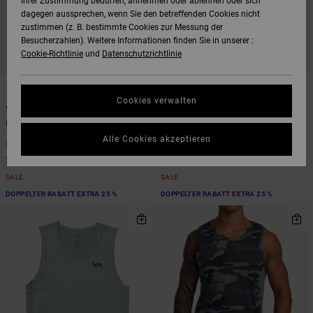
Ihrer Zustimmung bedürfen, annehmen oder ablehnen oder sich
dagegen aussprechen, wenn Sie den betreffenden Cookies nicht
zustimmen (z. B. bestimmte Cookies zur Messung der
Besucherzahlen). Weitere Informationen finden Sie in unserer :
Cookie-Richtlinie
und
Datenschutzrichtlinie
3
3
Cookies verwalten
VA Sport Vent
VA Sport Vent
Männer Blau Kurzärmliges Oberteil
Männer Grün Kurzärmliges Oberteil
Alle Cookies akzeptieren
48%
48%
50,00 €
50,00 €
26,25 €
26,25 €
SALE
SALE
DOPPELTER RABATT EXTRA 25 %
DOPPELTER RABATT EXTRA 25 %