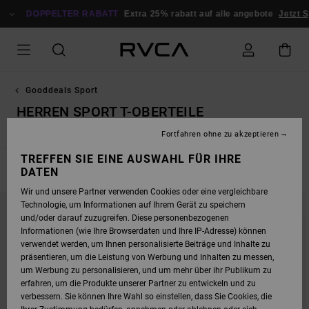
DIREKT
ZUR
DOPPELTER RABATT
Extra 25% rabatt auf alle angebote
Jetzt S
PRODUKT
AUSWAHL
SPRINGEN
Gooddeals Sport
HERREN SPORT T-OBERTEILE
Fortfahren ohne zu akzeptieren
TREFFEN SIE EINE AUSWAHL FÜR IHRE
DATEN
FILTERN & SORTIEREN
12
Ergebnisse
Wir und unsere Partner verwenden Cookies oder eine vergleichbare
DIREKT
ÜBERSPRINGEN
Technologie, um Informationen auf Ihrem Gerät zu speichern
ZU
UND
DEN
FILTERN
und/oder darauf zuzugreifen. Diese personenbezogenen
FILTERKRITERIEN
NACH
Informationen (wie Ihre Browserdaten und Ihre IP-Adresse) können
SPRINGEN
verwendet werden, um Ihnen personalisierte Beiträge und Inhalte zu
präsentieren, um die Leistung von Werbung und Inhalten zu messen,
um Werbung zu personalisieren, und um mehr über ihr Publikum zu
erfahren, um die Produkte unserer Partner zu entwickeln und zu
verbessern. Sie können Ihre Wahl so einstellen, dass Sie Cookies, die