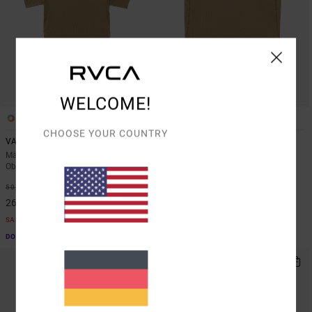
WELCOME!
3
4
CHOOSE YOUR COUNTRY
VA Sport Vent
VA Sport Vent
Männer Braun Kurzärmliges
Männer Braun Tank-Top
Oberteil
48%
45,00 €
48%
50,00 €
23,62 €
26,25 €
SALE
SALE
DOPPELTER RABATT EXTRA 25 %
DOPPELTER RABATT EXTRA 25 %