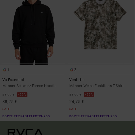
1
2
Va Essential
Vent Lite
Männer Schwarz Fleece-Hoodie
Männer Weiss Funktions-T-Shirt
55%
55%
85,00 €
55,00 €
38,25 €
24,75 €
SALE
SALE
DOPPELTER RABATT EXTRA 25 %
DOPPELTER RABATT EXTRA 25 %