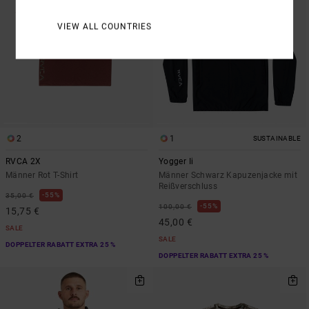
VIEW ALL COUNTRIES
2
1
SUSTAINABLE
RVCA 2X
Yogger Ii
Männer Rot T-Shirt
Männer Schwarz Kapuzenjacke mit
Reißverschluss
55%
35,00 €
55%
100,00 €
15,75 €
45,00 €
SALE
SALE
DOPPELTER RABATT EXTRA 25 %
DOPPELTER RABATT EXTRA 25 %