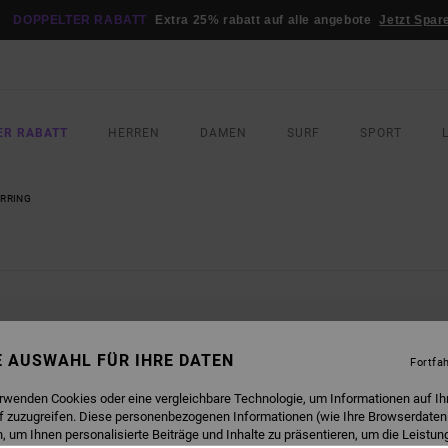
DOPPELTER RABATT
Extra 25% rabatt auf alle angebote
Jetzt Spar
ER RABATT
HERREN
DAMEN
SURF
SPORT
RRING
SIND BALD WIEDER DA
NE AUSWAHL FÜR IHRE DATEN
Fortfa
erwenden Cookies oder eine vergleichbare Technologie, um Informationen auf Ih
f zuzugreifen. Diese personenbezogenen Informationen (wie Ihre Browserdaten
GEBNISSE FÜR DEINE SUCHE FINDEN
 um Ihnen personalisierte Beiträge und Inhalte zu präsentieren, um die Leistu