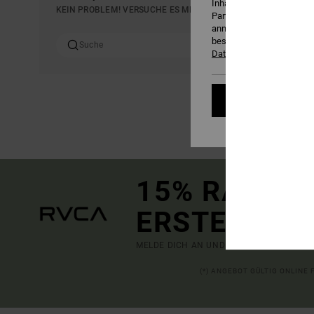
Inhalten zu messen, um W
KEIN PROBLEM! VERSUCHE ES MIT ANDEREN BEGRIFFEN ODER 
Partner zu entwickeln und
annehmen oder ablehnen o
bestimmte Cookies zur Me
Datenschutzrichtlinie
Cookies ver
15% RABATT
ERSTE BEST
MELDE DICH AN UND ERFAHRE ZUERST, W
(*) ANGEBOT GÜLTIG ONLINE