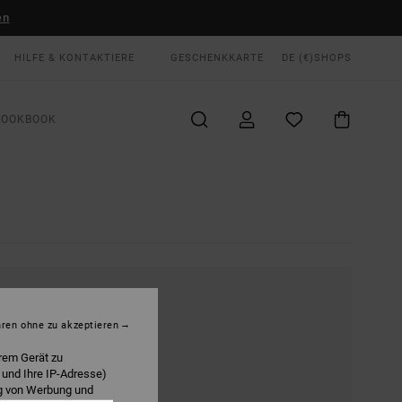
en
HILFE & KONTAKTIERE
GESCHENKKARTE
DE (€)
SHOPS
LOOKBOOK
hren ohne zu akzeptieren
rem Gerät zu
 und Ihre IP-Adresse)
.
ng von Werbung und