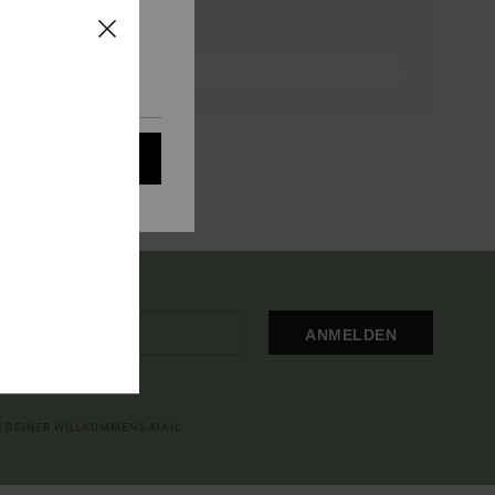
Produkte unserer
r Zustimmung bedürfen,
immen (z. B.
e-Richtlinie
und
kies akzeptieren
ANMELDEN
IN DEINER WILLKOMMENS-MAIL