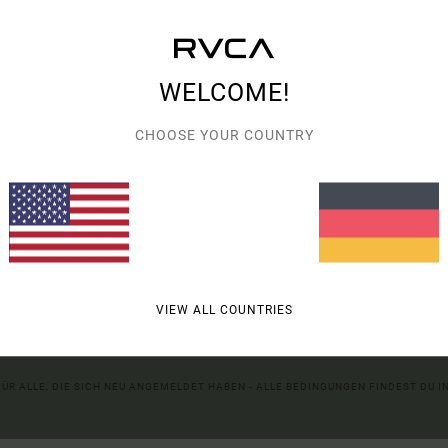
erbung zu personalisieren, und um mehr über ihr Publikum zu erfahren, um die 
STÖBERE IN UNSEREN KATEGORIEN, UM ZU FINDEN, WAS DU SUCHST.
 zu verbessern. Sie können Ihre Wahl so einstellen, dass Sie Cookies, die Ihre
der sich dagegen aussprechen, wenn Sie den betreffenden Cookies nicht zust
ssung der Besucherzahlen). Weitere Informationen finden Sie in unserer :
Cooki
WELCOME!
CHOOSE YOUR COUNTRY
walten
Alle Coo
 AUF DEINE
ELLUNG ONLINE*
VIEW ALL COUNTRIES
ANN ES NEUE RVCA PRODUKTE UND STORIES GIBT.
 FÜR ALLE, DIE SICH NEU ANGEMELDET HABEN - ALLE BEDINGUNGEN FINDEST DU 