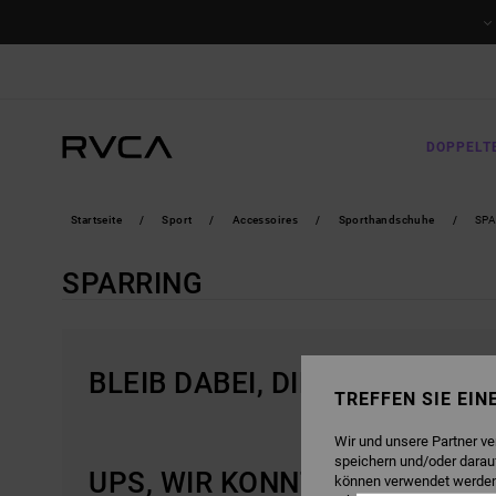
DIREKT
ZUR
PRODUKT
AUSWAHL
SPRINGEN
DOPPELT
Startseite
Sport
Accessoires
Sporthandschuhe
SPA
SPARRING
BLEIB DABEI, DIE PRODUKTE 
TREFFEN SIE EI
Wir und unsere Partner v
speichern und/oder darau
UPS, WIR KONNTEN KEINE ER
können verwendet werden,