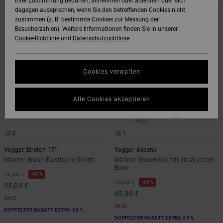
Ihrer Zustimmung bedürfen, annehmen oder ablehnen oder sich
DEN
FILTERN
dagegen aussprechen, wenn Sie den betreffenden Cookies nicht
FILTERKRITERIEN
NACH
SPRINGEN
zustimmen (z. B. bestimmte Cookies zur Messung der
Besucherzahlen). Weitere Informationen finden Sie in unserer :
Cookie-Richtlinie
und
Datenschutzrichtlinie
Cookies verwalten
Alle Cookies akzeptieren
3
1
Yogger Stretch 17"
Yogger Ascend
Männer Braun Elastische Shorts
Männer Grau Hose mit elastischem
Bund
40%
55,00 €
40%
70,00 €
33,00 €
42,00 €
SALE
SALE
DOPPELTER RABATT EXTRA 25 %
DOPPELTER RABATT EXTRA 25 %