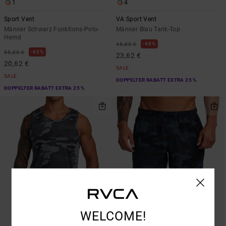
1
4
Sport Vent
VA Sport Vent
Männer Schwarz Funktions-Polo-
Männer Blau Tank-Top
Hemd
48%
45,00 €
63%
55,00 €
23,62 €
20,62 €
SALE
SALE
DOPPELTER RABATT EXTRA 25 %
DOPPELTER RABATT EXTRA 25 %
WELCOME!