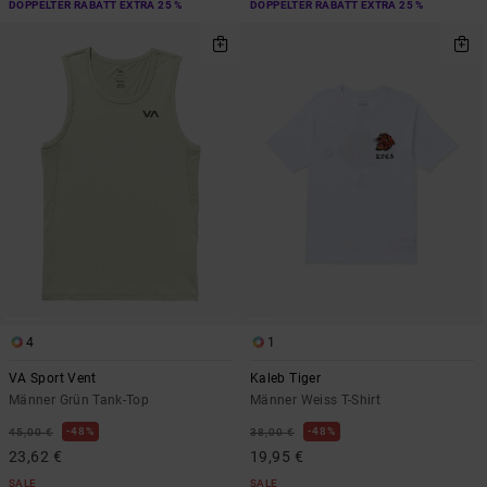
DOPPELTER RABATT EXTRA 25 %
DOPPELTER RABATT EXTRA 25 %
4
1
VA Sport Vent
Kaleb Tiger
Männer Grün Tank-Top
Männer Weiss T-Shirt
48%
48%
45,00 €
38,00 €
23,62 €
19,95 €
SALE
SALE