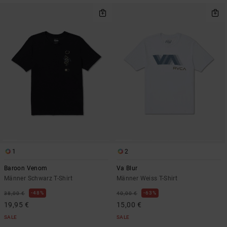
1
2
Baroon Venom
Va Blur
Männer Schwarz T-Shirt
Männer Weiss T-Shirt
48%
63%
38,00 €
40,00 €
19,95 €
15,00 €
SALE
SALE