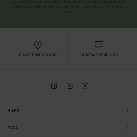
(*) ANGEBOT GÜLTIG ONLINE FÜR ALLE, DIE SICH NEU ANGEMELDET
HABEN - ALLE BEDINGUNGEN FINDEST DU IN DEINER WILLKOMMENS-
MAIL
FINDE EINEN SHOP
KONTAKTIERE UNS
HILFE
RVCA