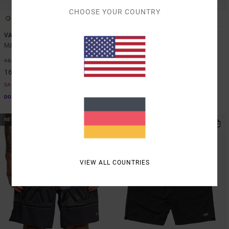
CHOOSE YOUR COUNTRY
4
6
VA Sport Vent
Yogger Stretch 17"
Männer Braun Tank-Top
Männer Braun Elastische
Trainingsshorts
63%
45,00 €
40%
55,00 €
16,87 €
33,00 €
SALE
SALE
DOPPELTER RABATT EXTRA 25 %
DOPPELTER RABATT EXTRA 25 %
NEUHEITEN
NEUHEITEN
VIEW ALL COUNTRIES