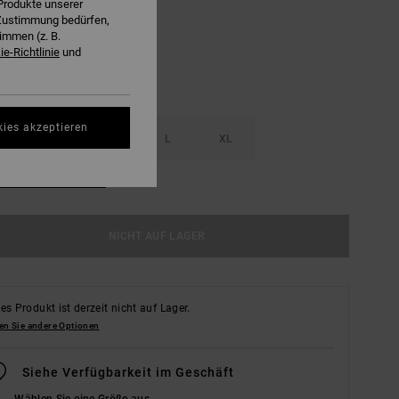
Produkte unserer
r Zustimmung bedürfen,
immen (z. B.
e-Richtlinie
und
kies akzeptieren
S
M
L
XL
ößentabelle Ansehen
NICHT AUF LAGER
es Produkt ist derzeit nicht auf Lager.
en Sie andere Optionen
Siehe Verfügbarkeit im Geschäft