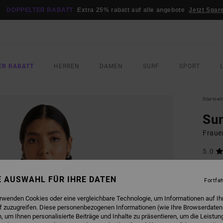
DOPPELTER RABATT
Extra 25% rabatt auf alle angebote
Jetzt Spar
ER RABATT
HERREN
DAMEN
SURF
SPORT
Startsei
Su
Frauen
5.0
ECO-B
35,
NE AUSWAHL FÜR IHRE DATEN
Fortfa
DOPPE
erwenden Cookies oder eine vergleichbare Technologie, um Informationen auf Ih
f zuzugreifen. Diese personenbezogenen Informationen (wie Ihre Browserdaten
 um Ihnen personalisierte Beiträge und Inhalte zu präsentieren, um die Leistu
FARB