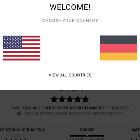
WELCOME!
Vers
CHOOSE YOUR COUNTRY
DURCHSCHNITTLICHE BEWERTUNG
VIEW ALL COUNTRIES
5.0
/5
BASIEREND AUF
1 VERIFIZIERTEN BEWERTUNGEN
SEIT JULI 2026
100% UNSERER KUNDEN EMPFEHLEN DIESES PRODUKT
-LEISTUNGS-VERHÄLTNIS
GRÖSSE
MAT
5.0
ZU KLEIN
ZU GROSS