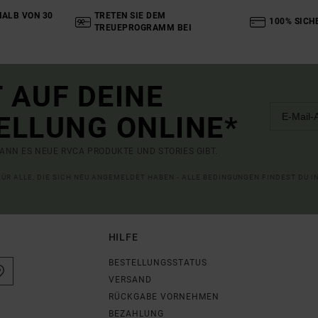
ALB VON 30
TRETEN SIE DEM
100% SICH
TREUEPROGRAMM BEI
 AUF DEINE
ELLUNG ONLINE*
ANN ES NEUE RVCA PRODUKTE UND STORIES GIBT.
 FÜR ALLE, DIE SICH NEU ANGEMELDET HABEN - ALLE BEDINGUNGEN FINDEST DU 
HILFE
BESTELLUNGSSTATUS
VERSAND
RÜCKGABE VORNEHMEN
BEZAHLUNG