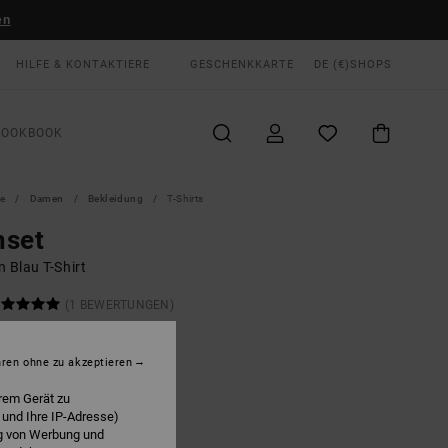
en
HILFE & KONTAKTIERE
GESCHENKKARTE
DE (€)
SHOPS
LOOKBOOK
te
Damen
Bekleidung
T-Shirts
nset
 Blau T-Shirt
(1 BEWERTUNGEN)
ONUS
00 €
hren ohne zu akzeptieren
LTER RABATT EXTRA 25 %
rem Gerät zu
 und Ihre IP-Adresse)
ng von Werbung und
Green Tea
E