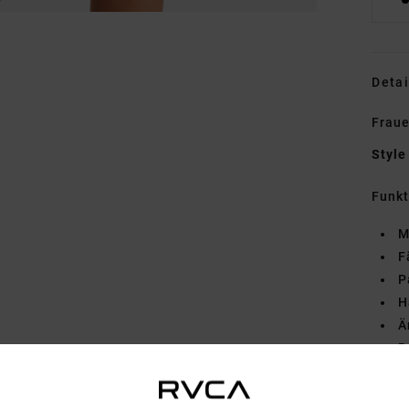
Detai
Fraue
Style
Funk
M
F
P
H
Ä
B
Zusa