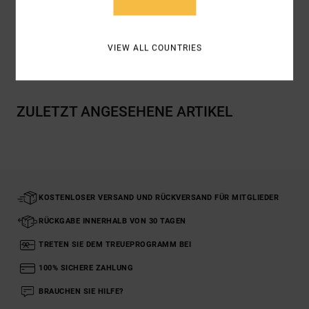
Baumwolle / 5 % Elastan
VIEW ALL COUNTRIES
Versand & Rückversand
ZULETZT ANGESEHENE ARTIKEL
KOSTENLOSER VERSAND UND RÜCKVERSAND FÜR MITGLIEDER
RÜCKGABE INNERHALB VON 30 TAGEN
TRETEN SIE DEM TREUEPROGRAMM BEI
100% SICHERE ZAHLUNG
BRAUCHEN SIE HILFE?