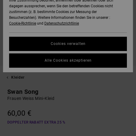
Ihrer Zustimmung bedürfen, annehmen oder ablehnen oder sich
dagegen aussprechen, wenn Sie den betreffenden Cookies nicht
zustimmen (z. B. bestimmte Cookies zur Messung der
Besucherzahlen). Weitere Informationen finden Sie in unserer :
Cookie-Richtlinie
und
Datenschutzrichtlinie
Cookies verwalten
Alle Cookies akzeptieren
Kleider
Swan Song
Frauen Weiss Mini-Kleid
60,00 €
DOPPELTER RABATT EXTRA 25 %