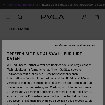
DIREKT
ZUR
DOPPELTER RABATT
Extra 25% rabatt auf alle angebote
Jetzt S
PRODUKTINFORMATION
SPRINGEN
Sport T-Shirts
AUSVERKAUFT
Fortfahren ohne zu akzeptieren
TREFFEN SIE EINE AUSWAHL FÜR IHRE
DATEN
Wir und unsere Partner verwenden Cookies oder eine vergleichbare
Technologie, um Informationen auf Ihrem Gerät zu speichern
und/oder darauf zuzugreifen. Diese personenbezogenen
Informationen (wie Ihre Browserdaten und Ihre IP-Adresse) können
verwendet werden, um Ihnen personalisierte Beiträge und Inhalte zu
präsentieren, um die Leistung von Werbung und Inhalten zu messen,
um Werbung zu personalisieren, und um mehr über ihr Publikum zu
erfahren, um die Produkte unserer Partner zu entwickeln und zu
verbessern. Sie können Ihre Wahl so einstellen, dass Sie Cookies, die