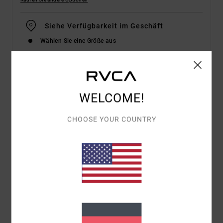
Siehe Verfügbarkeit im Geschäft
Wählen Sie eine Größe aus
Details & Funktionen
WELCOME!
Männer Schwarz Langärmliges Oberteil
CHOOSE YOUR COUNTRY
Style
V9011RSV
Farbcode
blk
Funktionen
Stoff:
Mischgewebe aus Polyester
Stoff mit Stretch
Regular Fit
Rundhalsausschnitt