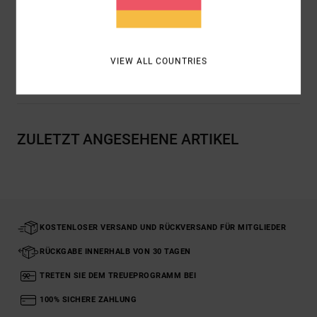
Zusammensetzung
[Hauptstoff] 90 % Polyester, 10 %
Elastan
VIEW ALL COUNTRIES
Versand & Rückversand
ZULETZT ANGESEHENE ARTIKEL
KOSTENLOSER VERSAND UND RÜCKVERSAND FÜR MITGLIEDER
RÜCKGABE INNERHALB VON 30 TAGEN
TRETEN SIE DEM TREUEPROGRAMM BEI
100% SICHERE ZAHLUNG