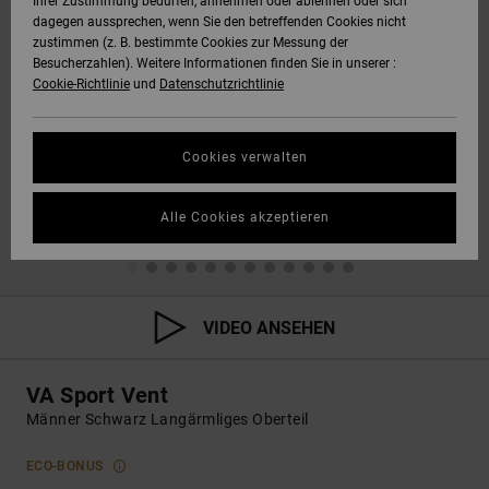
Ihrer Zustimmung bedürfen, annehmen oder ablehnen oder sich
dagegen aussprechen, wenn Sie den betreffenden Cookies nicht
zustimmen (z. B. bestimmte Cookies zur Messung der
Besucherzahlen). Weitere Informationen finden Sie in unserer :
Cookie-Richtlinie
und
Datenschutzrichtlinie
Cookies verwalten
Alle Cookies akzeptieren
VIDEO ANSEHEN
VA Sport Vent
Männer Schwarz Langärmliges Oberteil
ECO-BONUS