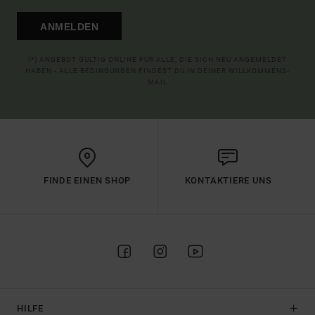
ANMELDEN
(*) ANGEBOT GÜLTIG ONLINE FÜR ALLE, DIE SICH NEU ANGEMELDET
HABEN - ALLE BEDINGUNGEN FINDEST DU IN DEINER WILLKOMMENS-
MAIL
FINDE EINEN SHOP
KONTAKTIERE UNS
HILFE