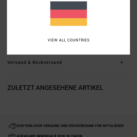
15,5" Beinöffnung
5-Taschen-Style
Vergrößerte Außennaht
Zusammensetzung
[Hauptstoff] 98 % Baumwolle, 2 %
Elastan
VIEW ALL COUNTRIES
Versand & Rückversand
ZULETZT ANGESEHENE ARTIKEL
KOSTENLOSER VERSAND UND RÜCKVERSAND FÜR MITGLIEDER
RÜCKGABE INNERHALB VON 30 TAGEN