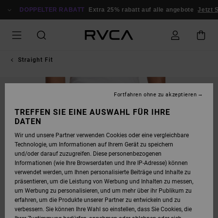
DIREKT
ZUR
DOPPELTER RABATT
Extra 25% rabatt auf alle angebote
Jetzt 
PRODUKTINFORMATION
SPRINGEN
Straight Fit
AUSVERKAUFT
Fortfahren ohne zu akzeptieren
TREFFEN SIE EINE AUSWAHL FÜR IHRE
DATEN
Wir und unsere Partner verwenden Cookies oder eine vergleichbare
Technologie, um Informationen auf Ihrem Gerät zu speichern
und/oder darauf zuzugreifen. Diese personenbezogenen
Informationen (wie Ihre Browserdaten und Ihre IP-Adresse) können
verwendet werden, um Ihnen personalisierte Beiträge und Inhalte zu
präsentieren, um die Leistung von Werbung und Inhalten zu messen,
um Werbung zu personalisieren, und um mehr über ihr Publikum zu
erfahren, um die Produkte unserer Partner zu entwickeln und zu
verbessern. Sie können Ihre Wahl so einstellen, dass Sie Cookies, die