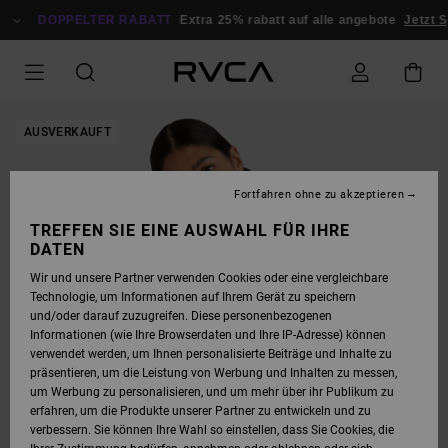
DIREKT
ZUR
DOPPELTER RABATT
Extra 25% rabatt auf alle angebote
Jetzt S
PRODUKTINFORMATION
SPRINGEN
AUSVERKAUFT
Fortfahren ohne zu akzeptieren
TREFFEN SIE EINE AUSWAHL FÜR IHRE
DATEN
Wir und unsere Partner verwenden Cookies oder eine vergleichbare
Technologie, um Informationen auf Ihrem Gerät zu speichern
und/oder darauf zuzugreifen. Diese personenbezogenen
Informationen (wie Ihre Browserdaten und Ihre IP-Adresse) können
verwendet werden, um Ihnen personalisierte Beiträge und Inhalte zu
präsentieren, um die Leistung von Werbung und Inhalten zu messen,
um Werbung zu personalisieren, und um mehr über ihr Publikum zu
erfahren, um die Produkte unserer Partner zu entwickeln und zu
verbessern. Sie können Ihre Wahl so einstellen, dass Sie Cookies, die