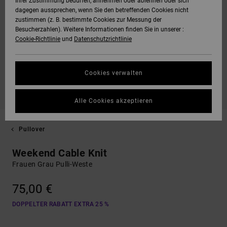
Ihrer Zustimmung bedürfen, annehmen oder ablehnen oder sich
dagegen aussprechen, wenn Sie den betreffenden Cookies nicht
zustimmen (z. B. bestimmte Cookies zur Messung der
Besucherzahlen). Weitere Informationen finden Sie in unserer :
Cookie-Richtlinie
und
Datenschutzrichtlinie
Cookies verwalten
Alle Cookies akzeptieren
Pullover
Weekend Cable Knit
Frauen Grau Pulli-Weste
75,00 €
DOPPELTER RABATT EXTRA 25 %