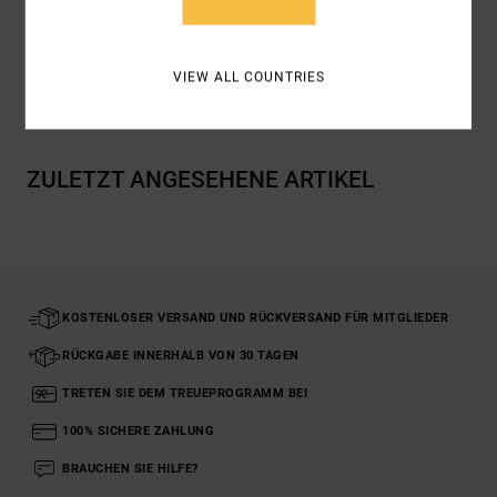
Baumwolle
VIEW ALL COUNTRIES
Versand & Rückversand
ZULETZT ANGESEHENE ARTIKEL
KOSTENLOSER VERSAND UND RÜCKVERSAND FÜR MITGLIEDER
RÜCKGABE INNERHALB VON 30 TAGEN
TRETEN SIE DEM TREUEPROGRAMM BEI
100% SICHERE ZAHLUNG
BRAUCHEN SIE HILFE?