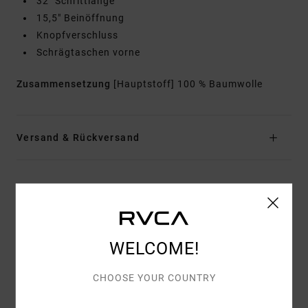
32" Schrittlänge
15,5" Beinöffnung
Knopfverschluss
Schrägtaschen vorne
Zusammensetzung
[Hauptstoff] 100 % Baumwolle
Versand & Rückversand
Kundenbewertungen
DURCHSCHNITTLICHE BEWERTUNG
WELCOME!
4.0
CHOOSE YOUR COUNTRY
/5