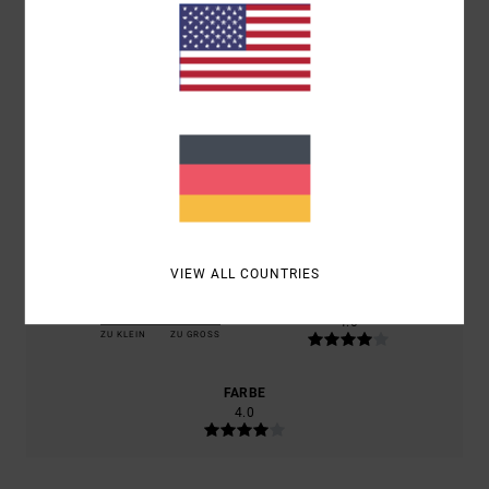
BASIEREND AUF
2 VERIFIZIERTEN BEWERTUNGEN
SEIT
SEPTEMBER 2025
50% UNSERER KUNDEN EMPFEHLEN DIESES PRODUKT
KOMFORT
4.0
PREIS-LEISTUNGS-VERHÄLTNIS
4.0
VIEW ALL COUNTRIES
GRÖSSE
MATERIAL
4.0
ZU KLEIN
ZU GROSS
FARBE
4.0