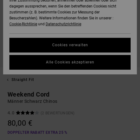
Ihrer Zustimmung bedürfen, annehmen oder ablehnen oder sich
dagegen aussprechen, wenn Sie den betreffenden Cookies nicht
zustimmen (z. B. bestimmte Cookies zur Messung der
Besucherzahlen). Weitere Informationen finden Sie in unserer :
Cookie-Richtlinie
und
Datenschutzrichtlinie
Cookies verwalten
Alle Cookies akzeptieren
Straight Fit
Weekend Cord
Männer Schwarz Chinos
4.0
(2 BEWERTUNGEN)
80,00 €
DOPPELTER RABATT EXTRA 25 %