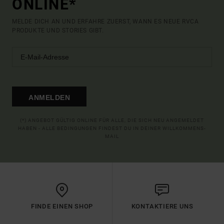
ONLINE*
MELDE DICH AN UND ERFAHRE ZUERST, WANN ES NEUE RVCA
PRODUKTE UND STORIES GIBT.
ANMELDEN
(*) ANGEBOT GÜLTIG ONLINE FÜR ALLE, DIE SICH NEU ANGEMELDET
HABEN - ALLE BEDINGUNGEN FINDEST DU IN DEINER WILLKOMMENS-
MAIL
FINDE EINEN SHOP
KONTAKTIERE UNS