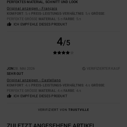
PERFEKTES MATERIAL, SCHNITT UND LOOK
Original anzeigen - Français
KOMFORT
: 5
PREIS-LEISTUNGS-VERHÄLTNIS
: 5
GRÖSSE
:
/5
/5
PERFEKTE GRÖSSE
MATERIAL
: 5
FARBE
: 5
/5
/5
ICH EMPFEHLE DIESES PRODUKT
4
/5
JON
28. MAI 2026
VERIFIZIERTER KAUF
SEHR GUT
Original anzeigen - Castellano
KOMFORT
: 4
PREIS-LEISTUNGS-VERHÄLTNIS
: 4
GRÖSSE
:
/5
/5
PERFEKTE GRÖSSE
MATERIAL
: 4
FARBE
: 4
/5
/5
ICH EMPFEHLE DIESES PRODUKT
VERIFIZIERT VON
TRUSTVILLE
ZULETZT ANGESEHENE ARTIKEL