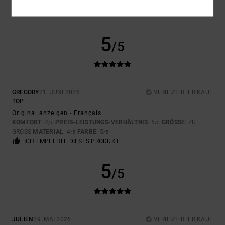
5
/5
GREGORY
21. JUNI 2026
VERIFIZIERTER KAUF
TOP
Original anzeigen - Français
KOMFORT
: 4
PREIS-LEISTUNGS-VERHÄLTNIS
: 5
GRÖSSE
: ZU
/5
/5
GROSS
MATERIAL
: 4
FARBE
: 5
/5
/5
ICH EMPFEHLE DIESES PRODUKT
5
/5
JULIEN
29. MAI 2026
VERIFIZIERTER KAUF