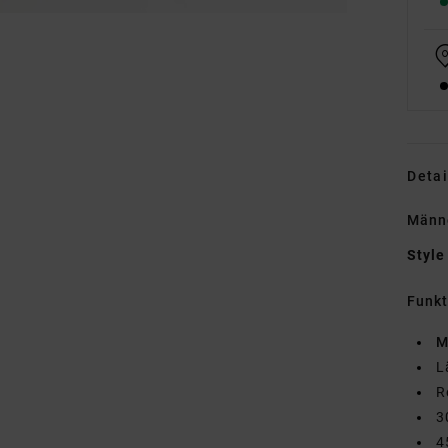
Detai
Männ
Style
Funk
M
L
R
3
4