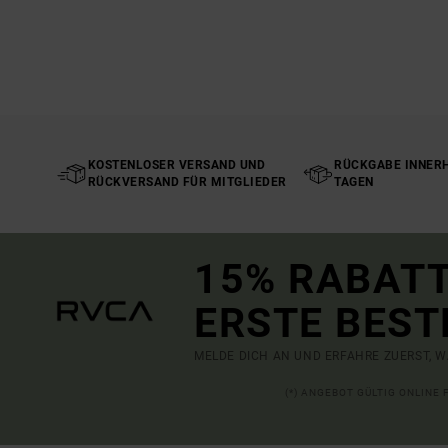
KOSTENLOSER VERSAND UND
RÜCKGABE INNERH
RÜCKVERSAND FÜR MITGLIEDER
TAGEN
15% RABATT
ERSTE BEST
MELDE DICH AN UND ERFAHRE ZUERST, W
(*) ANGEBOT GÜLTIG ONLINE