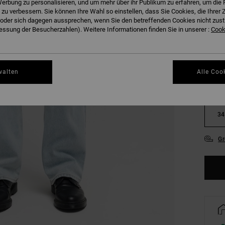
erbung zu personalisieren, und um mehr über ihr Publikum zu erfahren, um die 
FARB
 zu verbessern. Sie können Ihre Wahl so einstellen, dass Sie Cookies, die Ihre
der sich dagegen aussprechen, wenn Sie den betreffenden Cookies nicht zust
ssung der Besucherzahlen). Weitere Informationen finden Sie in unserer :
Cooki
walten
Alle Coo
28
34
Gr