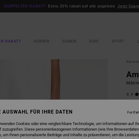
DOPPELTER RABATT
Extra 25% rabatt auf alle angebote
Jetzt Spar
ER RABATT
HERREN
DAMEN
SURF
SPORT
Startsei
Ame
Männe
4.9
95,00
57,
NE AUSWAHL FÜR IHRE DATEN
Fortfa
SALE
erwenden Cookies oder eine vergleichbare Technologie, um Informationen auf Ih
DOPPE
f zuzugreifen. Diese personenbezogenen Informationen (wie Ihre Browserdaten
 um Ihnen personalisierte Beiträge und Inhalte zu präsentieren, um die Leistu