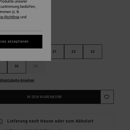
Produkte unserer
Vintage Blue
E
r Zustimmung bedürfen,
immen (z. B.
e-Richtlinie
und
kies akzeptieren
29
30
31
32
33
36
38
ößentabelle Ansehen
IN DEN WARENKORB
Lieferung nach Hause oder zum Abholort