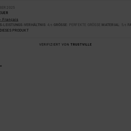
BER 2025
EUER
- Français
S-LEISTUNGS-VERHÄLTNIS
: 4
GRÖSSE
: PERFEKTE GRÖSSE
MATERIAL
: 5
F
/5
/5
DIESES PRODUKT
VERIFIZIERT VON
TRUSTVILLE
L