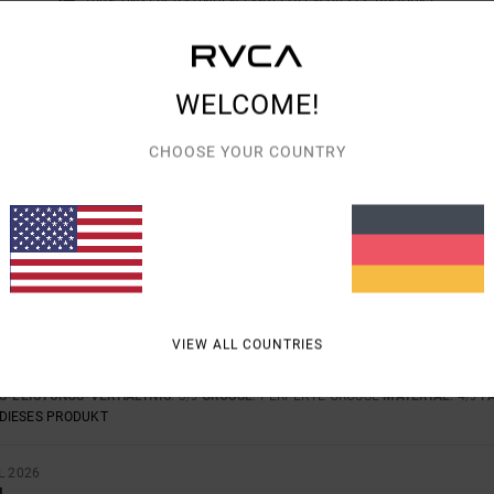
100% UNSERER KUNDEN EMPFEHLEN DIESES PRODUKT
-LEISTUNGS-VERHÄLTNIS
GRÖSSE
MAT
4.4
ZU KLEIN
ZU GROSS
WELCOME!
CHOOSE YOUR COUNTRY
I 2026
E PASSFORM
- Français
VERHÄLTNIS
: 5
GRÖSSE
: PERFEKTE GRÖSSE
/5
DIESES PRODUKT
6
VIEW ALL COUNTRIES
- Français
S-LEISTUNGS-VERHÄLTNIS
: 3
GRÖSSE
: PERFEKTE GRÖSSE
MATERIAL
: 4
F
/5
/5
DIESES PRODUKT
L 2026
N