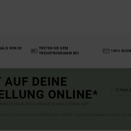
ALB VON 30
TRETEN SIE DEM
100% SICH
TREUEPROGRAMM BEI
 AUF DEINE
ELLUNG ONLINE*
ANN ES NEUE RVCA PRODUKTE UND STORIES GIBT.
 FÜR ALLE, DIE SICH NEU ANGEMELDET HABEN - ALLE BEDINGUNGEN FINDEST DU 