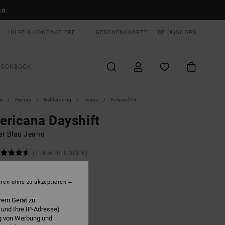
en
HILFE & KONTAKTIERE
GESCHENKKARTE
DE (€)
SHOPS
LOOKBOOK
te
Herren
Bekleidung
Jeans
Relaxed Fit
ricana Dayshift
r Blau Jeans
(7 BEWERTUNGEN)
 €
40%
00 €
hren ohne zu akzeptieren
rem Gerät zu
LTER RABATT EXTRA 25 %
 und Ihre IP-Adresse)
ng von Werbung und