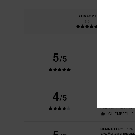
KOMFORT
PREIS
5.0
DOMINIQUE
11. JUN
5
/5
QUALITÄT UND GUT
Original anzeigen 
PREIS-LEISTUNGS-
ICH EMPFEHLE 
AUDE
28. APRIL 202
4
/5
SEHR GUT
Original anzeigen 
KOMFORT
: 5
PREI
/5
ICH EMPFEHLE 
HENRIETTE
25. APRI
SCHÖN ANZUSEHE