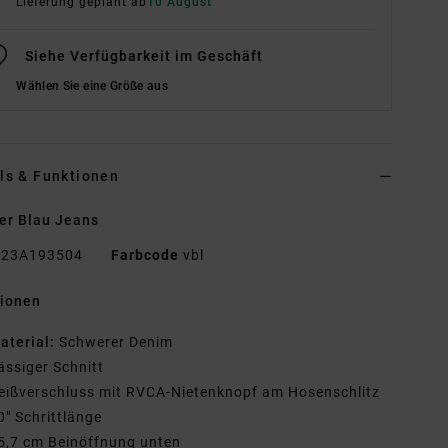
Lieferung geplant ab
10 August
Siehe Verfügbarkeit im Geschäft
Wählen Sie eine Größe aus
ls & Funktionen
er Blau Jeans
23A193504
Farbcode
vbl
tionen
aterial:
Schwerer Denim
ässiger Schnitt
eißverschluss mit RVCA-Nietenknopf am Hosenschlitz
0" Schrittlänge
5,7 cm Beinöffnung unten