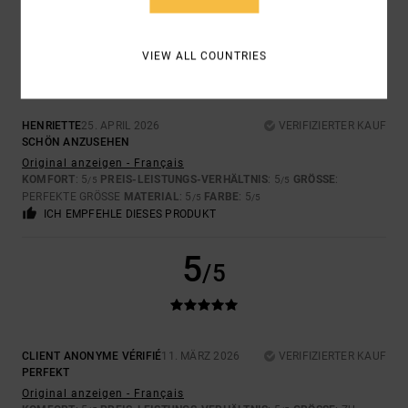
5
/5
VIEW ALL COUNTRIES
HENRIETTE
25. APRIL 2026
VERIFIZIERTER KAUF
SCHÖN ANZUSEHEN
Original anzeigen - Français
KOMFORT
: 5
PREIS-LEISTUNGS-VERHÄLTNIS
: 5
GRÖSSE
:
/5
/5
PERFEKTE GRÖSSE
MATERIAL
: 5
FARBE
: 5
/5
/5
ICH EMPFEHLE DIESES PRODUKT
5
/5
CLIENT ANONYME VÉRIFIÉ
11. MÄRZ 2026
VERIFIZIERTER KAUF
PERFEKT
Original anzeigen - Français