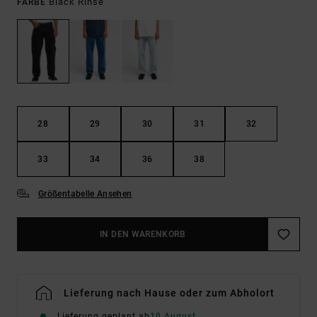
Black Rinse
FARBE
28
29
30
31
32
33
34
36
38
Größentabelle Ansehen
IN DEN WARENKORB
Lieferung nach Hause oder zum Abholort
Lieferung geplant ab
10 August