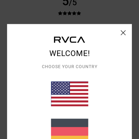
5
/5
DOMINIQUE
11. JUNI 2026
VERIFIZIERTER KAUF
QUALITÄT UND GUTE PASSFORM
Original anzeigen - Français
PREIS-LEISTUNGS-VERHÄLTNIS
: 5
GRÖSSE
: PERFEKTE GRÖSSE
/5
WELCOME!
ICH EMPFEHLE DIESES PRODUKT
CHOOSE YOUR COUNTRY
4
/5
AUDE
28. APRIL 2026
VERIFIZIERTER KAUF
SEHR GUT
Original anzeigen - Français
KOMFORT
: 5
PREIS-LEISTUNGS-VERHÄLTNIS
: 3
GRÖSSE
:
/5
/5
PERFEKTE GRÖSSE
MATERIAL
: 4
FARBE
: 4
/5
/5
ICH EMPFEHLE DIESES PRODUKT