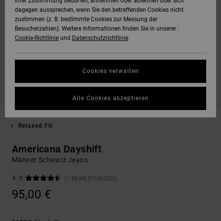
Ihrer Zustimmung bedürfen, annehmen oder ablehnen oder sich
dagegen aussprechen, wenn Sie den betreffenden Cookies nicht
zustimmen (z. B. bestimmte Cookies zur Messung der
Besucherzahlen). Weitere Informationen finden Sie in unserer :
Cookie-Richtlinie
und
Datenschutzrichtlinie
Cookies verwalten
Alle Cookies akzeptieren
Relaxed Fit
Americana Dayshift
Männer Schwarz Jeans
4.9
(7 BEWERTUNGEN)
95,00 €