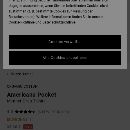
Ihrer Zustimmung bedürfen, annehmen oder ablehnen oder sich
dagegen aussprechen, wenn Sie den betreffenden Cookies nicht
zustimmen (z. B. bestimmte Cookies zur Messung der
Besucherzahlen). Weitere Informationen finden Sie in unserer :
Cookie-Richtlinie
und
Datenschutzrichtlinie
Cookies verwalten
Alle Cookies akzeptieren
Kurze Ärmel
ORGANIC COTTON
Americana Pocket
Männer Grau T-Shirt
4.8
(6 BEWERTUNGEN)
ECO-BONUS
35,00 €
48%