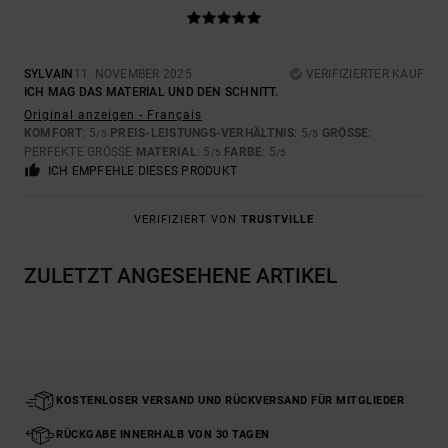
SYLVAIN
11. NOVEMBER 2025
VERIFIZIERTER KAUF
ICH MAG DAS MATERIAL UND DEN SCHNITT.
Original anzeigen - Français
KOMFORT
: 5
PREIS-LEISTUNGS-VERHÄLTNIS
: 5
GRÖSSE
:
/5
/5
PERFEKTE GRÖSSE
MATERIAL
: 5
FARBE
: 5
/5
/5
ICH EMPFEHLE DIESES PRODUKT
VERIFIZIERT VON
TRUSTVILLE
ZULETZT ANGESEHENE ARTIKEL
KOSTENLOSER VERSAND UND RÜCKVERSAND FÜR MITGLIEDER
RÜCKGABE INNERHALB VON 30 TAGEN