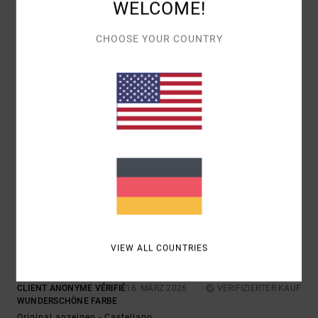
WELCOME!
5
CHOOSE YOUR COUNTRY
/5
ALEJANDRO
2. JULI 2026
VERIFIZIERTER KAUF
DIE PRODUKTQUALITÄT
Original anzeigen - Castellano
KOMFORT
: 5
PREIS-LEISTUNGS-VERHÄLTNIS
: 4
GRÖSSE
:
/5
/5
PERFEKTE GRÖSSE
MATERIAL
: 5
FARBE
: 5
/5
/5
ICH EMPFEHLE DIESES PRODUKT
5
/5
VIEW ALL COUNTRIES
CLIENT ANONYME VÉRIFIÉ
16. MÄRZ 2026
VERIFIZIERTER KAUF
WUNDERSCHÖNE FARBE
Original anzeigen - Castellano