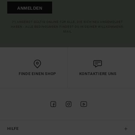
ANMELDEN
(*) ANGEBOT GÜLTIG ONLINE FÜR ALLE, DIE SICH NEU ANGEMELDET
HABEN - ALLE BEDINGUNGEN FINDEST DU IN DEINER WILLKOMMENS-
MAIL
FINDE EINEN SHOP
KONTAKTIERE UNS
HILFE