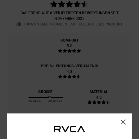
BASIEREND AUF
6 VERIFIZIERTEN BEWERTUNGEN
SEIT
NOVEMBER 2025
100% UNSERER KUNDEN EMPFEHLEN DIESES PRODUKT
KOMFORT
5.0
PREIS-LEISTUNGS-VERHÄLTNIS
4.8
GRÖSSE
MATERIAL
4.8
ZU KLEIN
ZU GROSS
FARBE
5.0