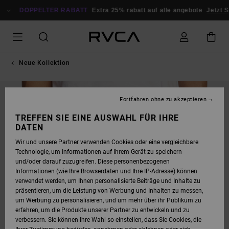
DIREKT
ZUR
DOPPELTER RABATT
Extra 25% rabatt auf alle angebote
Jetzt S
PRODUKTINFORMATION
SPRINGEN
Neue Kollektion
NEUHEITEN
Fortfahren ohne zu akzeptieren
TREFFEN SIE EINE AUSWAHL FÜR IHRE
DATEN
Wir und unsere Partner verwenden Cookies oder eine vergleichbare
Technologie, um Informationen auf Ihrem Gerät zu speichern
und/oder darauf zuzugreifen. Diese personenbezogenen
Informationen (wie Ihre Browserdaten und Ihre IP-Adresse) können
verwendet werden, um Ihnen personalisierte Beiträge und Inhalte zu
präsentieren, um die Leistung von Werbung und Inhalten zu messen,
um Werbung zu personalisieren, und um mehr über ihr Publikum zu
erfahren, um die Produkte unserer Partner zu entwickeln und zu
verbessern. Sie können Ihre Wahl so einstellen, dass Sie Cookies, die