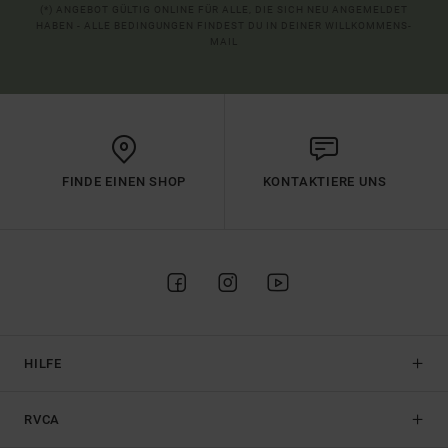
(*) ANGEBOT GÜLTIG ONLINE FÜR ALLE, DIE SICH NEU ANGEMELDET
HABEN - ALLE BEDINGUNGEN FINDEST DU IN DEINER WILLKOMMENS-
MAIL
FINDE EINEN SHOP
KONTAKTIERE UNS
HILFE
RVCA