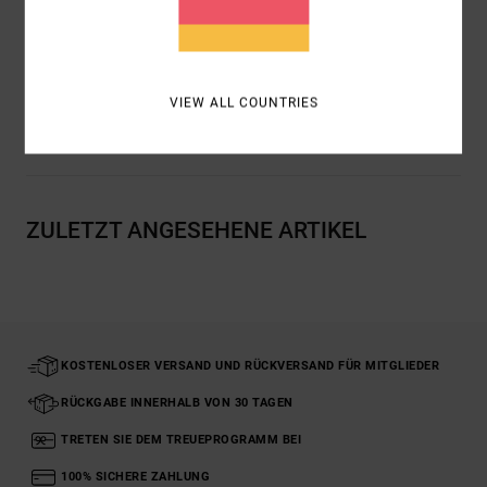
Rücken
Zusammensetzung
100 % Baumwolle
VIEW ALL COUNTRIES
Versand & Rückversand
ZULETZT ANGESEHENE ARTIKEL
KOSTENLOSER VERSAND UND RÜCKVERSAND FÜR MITGLIEDER
RÜCKGABE INNERHALB VON 30 TAGEN
TRETEN SIE DEM TREUEPROGRAMM BEI
100% SICHERE ZAHLUNG