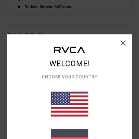
Wählen Sie eine Größe aus
Details & Funktionen
Männer Blau Sweatshirt
Style
AVYFT00350
Farbcode
bsn0
WELCOME!
Funktionen
CHOOSE YOUR COUNTRY
Kollektion:
„VA Sport"-Kollektion für Männer
Stoff:
Gekämmter Baumwollstoff
Passform:
übergroße Passform
Hals:
Rundhalsausschnitt
Ärmel:
Lange Ärmel
Futter:
Gebürstetes Futter
Logo:
Druck auf der Brust rechts, großer Druck am