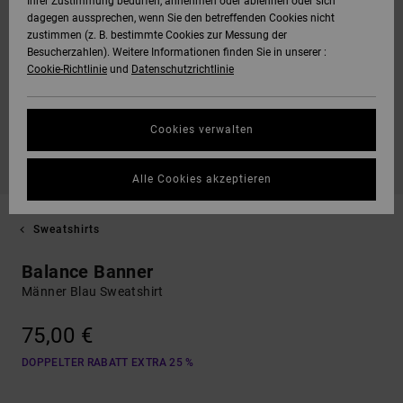
Ihrer Zustimmung bedürfen, annehmen oder ablehnen oder sich
dagegen aussprechen, wenn Sie den betreffenden Cookies nicht
zustimmen (z. B. bestimmte Cookies zur Messung der
Besucherzahlen). Weitere Informationen finden Sie in unserer :
Cookie-Richtlinie
und
Datenschutzrichtlinie
Cookies verwalten
Alle Cookies akzeptieren
Sweatshirts
Balance Banner
Männer Blau Sweatshirt
75,00 €
DOPPELTER RABATT EXTRA 25 %