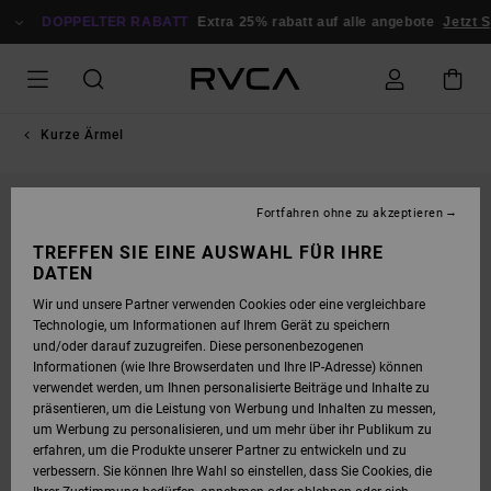
DIREKT
ZUR
DOPPELTER RABATT
Extra 25% rabatt auf alle angebote
Jetzt S
PRODUKTINFORMATION
SPRINGEN
Kurze Ärmel
NEUHEITEN
Fortfahren ohne zu akzeptieren
TREFFEN SIE EINE AUSWAHL FÜR IHRE
DATEN
Wir und unsere Partner verwenden Cookies oder eine vergleichbare
Technologie, um Informationen auf Ihrem Gerät zu speichern
und/oder darauf zuzugreifen. Diese personenbezogenen
Informationen (wie Ihre Browserdaten und Ihre IP-Adresse) können
verwendet werden, um Ihnen personalisierte Beiträge und Inhalte zu
präsentieren, um die Leistung von Werbung und Inhalten zu messen,
um Werbung zu personalisieren, und um mehr über ihr Publikum zu
erfahren, um die Produkte unserer Partner zu entwickeln und zu
verbessern. Sie können Ihre Wahl so einstellen, dass Sie Cookies, die