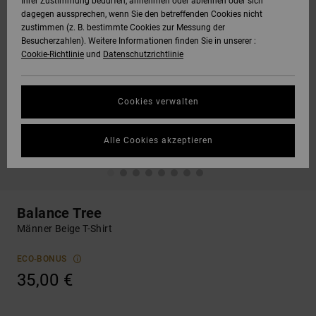
Ihrer Zustimmung bedürfen, annehmen oder ablehnen oder sich
dagegen aussprechen, wenn Sie den betreffenden Cookies nicht
zustimmen (z. B. bestimmte Cookies zur Messung der
Besucherzahlen). Weitere Informationen finden Sie in unserer :
Cookie-Richtlinie
und
Datenschutzrichtlinie
Cookies verwalten
Alle Cookies akzeptieren
Balance Tree
Männer Beige T-Shirt
ECO-BONUS
35,00 €