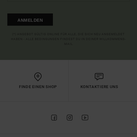
ANMELDEN
(*) ANGEBOT GÜLTIG ONLINE FÜR ALLE, DIE SICH NEU ANGEMELDET
HABEN - ALLE BEDINGUNGEN FINDEST DU IN DEINER WILLKOMMENS-
MAIL
FINDE EINEN SHOP
KONTAKTIERE UNS