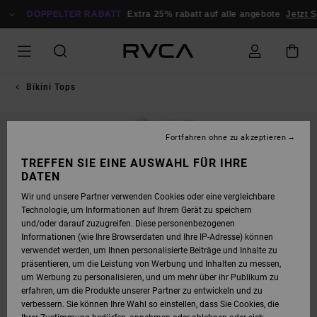
DIREKT
ZUR
DOPPELTER RABATT
Extra 25% rabatt auf alle angebote
Jetzt S
PRODUKTINFORMATION
SPRINGEN
Bikini Tops
NEUHEITEN
Fortfahren ohne zu akzeptieren
TREFFEN SIE EINE AUSWAHL FÜR IHRE
DATEN
Wir und unsere Partner verwenden Cookies oder eine vergleichbare
Technologie, um Informationen auf Ihrem Gerät zu speichern
und/oder darauf zuzugreifen. Diese personenbezogenen
Informationen (wie Ihre Browserdaten und Ihre IP-Adresse) können
verwendet werden, um Ihnen personalisierte Beiträge und Inhalte zu
präsentieren, um die Leistung von Werbung und Inhalten zu messen,
um Werbung zu personalisieren, und um mehr über ihr Publikum zu
erfahren, um die Produkte unserer Partner zu entwickeln und zu
verbessern. Sie können Ihre Wahl so einstellen, dass Sie Cookies, die