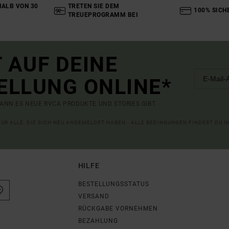
ALB VON 30
TRETEN SIE DEM
100% SICH
TREUEPROGRAMM BEI
 AUF DEINE
ELLUNG ONLINE*
ANN ES NEUE RVCA PRODUKTE UND STORIES GIBT.
 FÜR ALLE, DIE SICH NEU ANGEMELDET HABEN - ALLE BEDINGUNGEN FINDEST DU 
HILFE
BESTELLUNGSSTATUS
VERSAND
RÜCKGABE VORNEHMEN
BEZAHLUNG