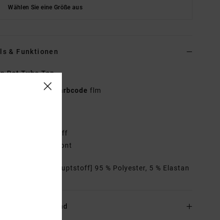
Wählen Sie eine Größe aus
ls & Funktionen
n Rot Tube Top
23B021605
Farbcode
flm
tionen
toff:
Baumwollstoff
assform:
figurbetont
mmensetzung
[Hauptstoff] 95 % Polyester, 5 % Elastan
and & Rückversand