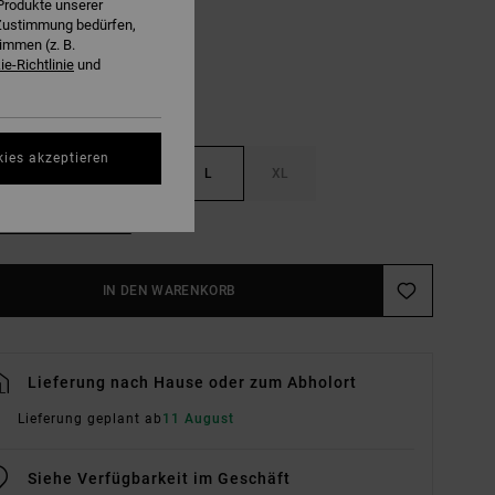
Produkte unserer
r Zustimmung bedürfen,
immen (z. B.
e-Richtlinie
und
kies akzeptieren
S
M
L
XL
ößentabelle Ansehen
IN DEN WARENKORB
Lieferung nach Hause oder zum Abholort
Lieferung geplant ab
11 August
Siehe Verfügbarkeit im Geschäft