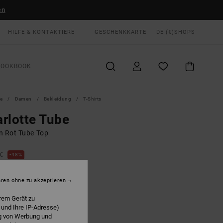
en
HILFE & KONTAKTIERE
GESCHENKKARTE
DE (€)
SHOPS
LOOKBOOK
te
Damen
Bekleidung
T-Shirts
rlotte Tube
n Rot Tube Top
 €
48%
75 €
hren ohne zu akzeptieren
LTER RABATT EXTRA 25 %
rem Gerät zu
 und Ihre IP-Adresse)
ng von Werbung und
Flame Red
E