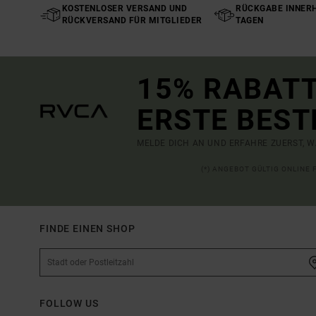
KOSTENLOSER VERSAND UND
RÜCKGABE INNERH
RÜCKVERSAND FÜR MITGLIEDER
TAGEN
15% RABATT
ERSTE BEST
MELDE DICH AN UND ERFAHRE ZUERST, W
(*) ANGEBOT GÜLTIG ONLINE
FINDE EINEN SHOP
FOLLOW US