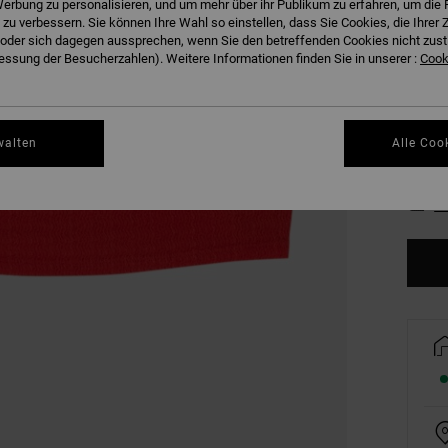
erbung zu personalisieren, und um mehr über ihr Publikum zu erfahren, um die 
 zu verbessern. Sie können Ihre Wahl so einstellen, dass Sie Cookies, die Ihre
der sich dagegen aussprechen, wenn Sie den betreffenden Cookies nicht zust
ssung der Besucherzahlen). Weitere Informationen finden Sie in unserer :
Cooki
walten
Alle Coo
XS
Gr