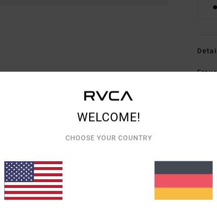
Detai
Fraue
Style
Funk
WELCOME!
S
CHOOSE YOUR COUNTRY
P
Zusa
Vers