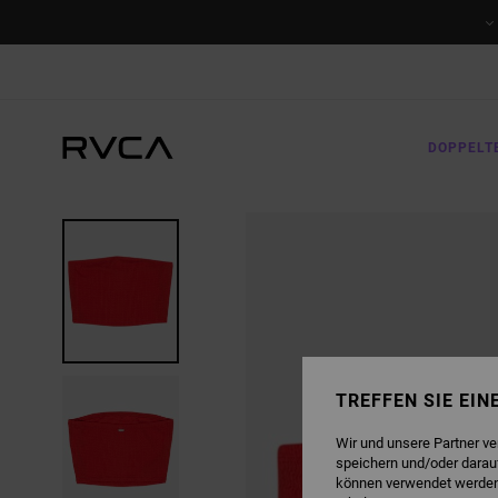
DIREKT
ZUR
PRODUKTINFORMATION
SPRINGEN
DOPPELT
TREFFEN SIE EI
Wir und unsere Partner v
speichern und/oder darau
können verwendet werden,