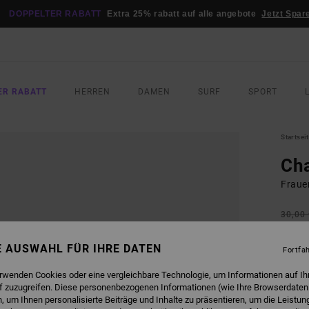
DOPPELTER RABATT
Extra 25% rabatt auf alle angebote
Jetzt Spar
ER RABATT
HERREN
DAMEN
SURF
SPORT
Startsei
Cha
Fraue
30,00
15,
NE AUSWAHL FÜR IHRE DATEN
Fortfa
SALE
DOPPE
erwenden Cookies oder eine vergleichbare Technologie, um Informationen auf Ih
f zuzugreifen. Diese personenbezogenen Informationen (wie Ihre Browserdaten
 um Ihnen personalisierte Beiträge und Inhalte zu präsentieren, um die Leistu
FARB