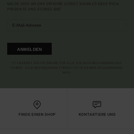
MELDE DICH AN UND ERFAHRE ZUERST, WANN ES NEUE RVCA
PRODUKTE UND STORIES GIBT.
ANMELDEN
(*) ANGEBOT GÜLTIG ONLINE FÜR ALLE, DIE SICH NEU ANGEMELDET
HABEN - ALLE BEDINGUNGEN FINDEST DU IN DEINER WILLKOMMENS-
MAIL
FINDE EINEN SHOP
KONTAKTIERE UNS