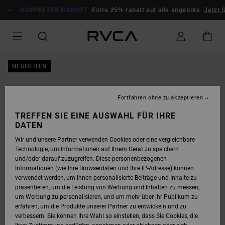
DIREKT
ZUR
DOPPELTER RABATT
Extra 25% rabatt auf alle angebote
Jetzt S
PRODUKTINFORMATION
SPRINGEN
NEUHEITEN
Fortfahren ohne zu akzeptieren
TREFFEN SIE EINE AUSWAHL FÜR IHRE
DATEN
Wir und unsere Partner verwenden Cookies oder eine vergleichbare
Technologie, um Informationen auf Ihrem Gerät zu speichern
und/oder darauf zuzugreifen. Diese personenbezogenen
Informationen (wie Ihre Browserdaten und Ihre IP-Adresse) können
verwendet werden, um Ihnen personalisierte Beiträge und Inhalte zu
präsentieren, um die Leistung von Werbung und Inhalten zu messen,
um Werbung zu personalisieren, und um mehr über ihr Publikum zu
erfahren, um die Produkte unserer Partner zu entwickeln und zu
verbessern. Sie können Ihre Wahl so einstellen, dass Sie Cookies, die