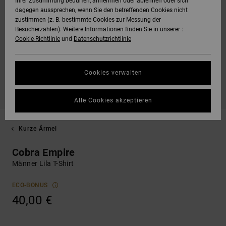
Ihrer Zustimmung bedürfen, annehmen oder ablehnen oder sich
dagegen aussprechen, wenn Sie den betreffenden Cookies nicht
zustimmen (z. B. bestimmte Cookies zur Messung der
Besucherzahlen). Weitere Informationen finden Sie in unserer :
Cookie-Richtlinie
und
Datenschutzrichtlinie
Cookies verwalten
Alle Cookies akzeptieren
Kurze Ärmel
Cobra Empire
Männer Lila T-Shirt
ECO-BONUS
40,00 €