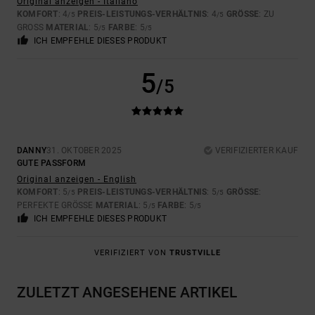
Original anzeigen - Italiano
KOMFORT
: 4
PREIS-LEISTUNGS-VERHÄLTNIS
: 4
GRÖSSE
: ZU
/5
/5
GROSS
MATERIAL
: 5
FARBE
: 5
/5
/5
ICH EMPFEHLE DIESES PRODUKT
5
/5
DANNY
31. OKTOBER 2025
VERIFIZIERTER KAUF
GUTE PASSFORM
Original anzeigen - English
KOMFORT
: 5
PREIS-LEISTUNGS-VERHÄLTNIS
: 5
GRÖSSE
:
/5
/5
PERFEKTE GRÖSSE
MATERIAL
: 5
FARBE
: 5
/5
/5
ICH EMPFEHLE DIESES PRODUKT
VERIFIZIERT VON
TRUSTVILLE
ZULETZT ANGESEHENE ARTIKEL