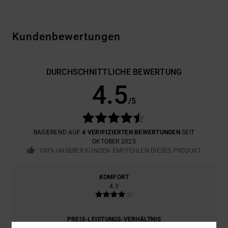
Kundenbewertungen
DURCHSCHNITTLICHE BEWERTUNG
4.5
/5
BASIEREND AUF
4 VERIFIZIERTEN BEWERTUNGEN
SEIT
OKTOBER 2025
100% UNSERER KUNDEN EMPFEHLEN DIESES PRODUKT
KOMFORT
4.3
PREIS-LEISTUNGS-VERHÄLTNIS