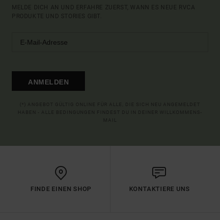
MELDE DICH AN UND ERFAHRE ZUERST, WANN ES NEUE RVCA
PRODUKTE UND STORIES GIBT.
ANMELDEN
(*) ANGEBOT GÜLTIG ONLINE FÜR ALLE, DIE SICH NEU ANGEMELDET
HABEN - ALLE BEDINGUNGEN FINDEST DU IN DEINER WILLKOMMENS-
MAIL
FINDE EINEN SHOP
KONTAKTIERE UNS