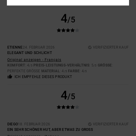
ICH EMPFEHLE DIESES PRODUKT
4
/5
ETIENNE
24. FEBRUAR 2026
VERIFIZIERTER KAUF
ELEGANT UND SCHLICHT
Original anzeigen - Français
KOMFORT
: 4
PREIS-LEISTUNGS-VERHÄLTNIS
: 5
GRÖSSE
:
/5
/5
PERFEKTE GRÖSSE
MATERIAL
: 4
FARBE
: 4
/5
/5
ICH EMPFEHLE DIESES PRODUKT
4
/5
DIEGO
18. FEBRUAR 2026
VERIFIZIERTER KAUF
EIN SEHR SCHÖNER HUT, ABER ETWAS ZU GROSS