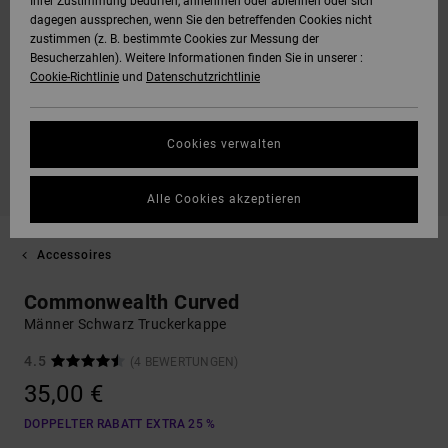
Ihrer Zustimmung bedürfen, annehmen oder ablehnen oder sich
dagegen aussprechen, wenn Sie den betreffenden Cookies nicht
zustimmen (z. B. bestimmte Cookies zur Messung der
Besucherzahlen). Weitere Informationen finden Sie in unserer :
Cookie-Richtlinie
und
Datenschutzrichtlinie
Cookies verwalten
Alle Cookies akzeptieren
Accessoires
Commonwealth Curved
Männer Schwarz Truckerkappe
4.5
(4 BEWERTUNGEN)
35,00 €
DOPPELTER RABATT EXTRA 25 %