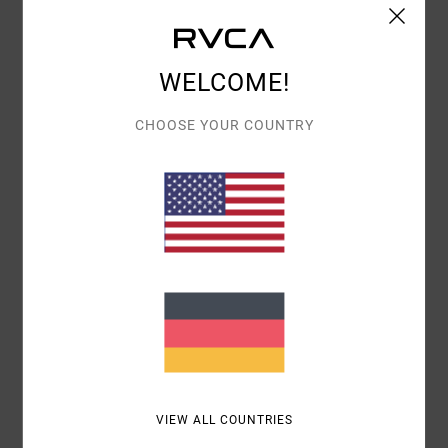
4.7
GRÖSSE
MATERIAL
WELCOME!
4.7
ZU KLEIN
ZU GROSS
CHOOSE YOUR COUNTRY
FARBE
4.7
5
/5
BRUNO
21. MÄRZ 2026
VERIFIZIERTER KAUF
WEIL ES GERECHT IST.
Original anzeigen - Português
VIEW ALL COUNTRIES
GRÖSSE
: ZU GROSS