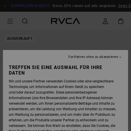
DIREKT
ZUR
DOPPELTER RABATT
Extra 25% rabatt auf alle angebote
Jetzt S
PRODUKTINFORMATION
SPRINGEN
AUSVERKAUFT
Fortfahren ohne zu akzeptieren
TREFFEN SIE EINE AUSWAHL FÜR IHRE
DATEN
Wir und unsere Partner verwenden Cookies oder eine vergleichbare
Technologie, um Informationen auf Ihrem Gerät zu speichern
und/oder darauf zuzugreifen. Diese personenbezogenen
Informationen (wie Ihre Browserdaten und Ihre IP-Adresse) können
verwendet werden, um Ihnen personalisierte Beiträge und Inhalte zu
präsentieren, um die Leistung von Werbung und Inhalten zu messen,
um Werbung zu personalisieren, und um mehr über ihr Publikum zu
erfahren, um die Produkte unserer Partner zu entwickeln und zu
verbessern. Sie können Ihre Wahl so einstellen, dass Sie Cookies, die