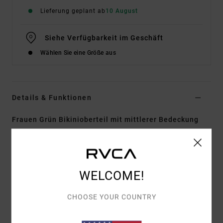
Lieferung geplant ab
10 August
Siehe Verfügbarkeit im Geschäft
Wählen Sie eine Größe aus
Details & Funktionen
Frauen Grün Bikinioberteil mit mittlerer Bedeckung
Style
23O121520
Farbcode
cac
Funktionen
WELCOME!
Material:
96 % recyceltes Polyester, 4 % Elastan
Stoff
CHOOSE YOUR COUNTRY
Form:
Bandeau
Kragen/Ausschnitt:
Bandeau-Halter