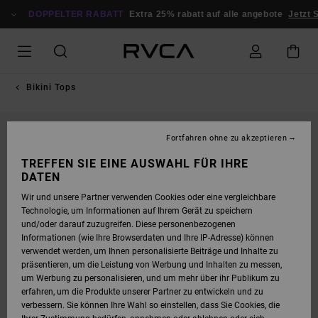
DIREKT
ZUR
DOPPELTER RABATT
Extra 25% rabatt auf alle angebote
Jetzt S
PRODUKTINFORMATION
SPRINGEN
Bikini Tops
Fortfahren ohne zu akzeptieren
TREFFEN SIE EINE AUSWAHL FÜR IHRE
DATEN
Wir und unsere Partner verwenden Cookies oder eine vergleichbare
Technologie, um Informationen auf Ihrem Gerät zu speichern
und/oder darauf zuzugreifen. Diese personenbezogenen
Informationen (wie Ihre Browserdaten und Ihre IP-Adresse) können
verwendet werden, um Ihnen personalisierte Beiträge und Inhalte zu
präsentieren, um die Leistung von Werbung und Inhalten zu messen,
um Werbung zu personalisieren, und um mehr über ihr Publikum zu
erfahren, um die Produkte unserer Partner zu entwickeln und zu
verbessern. Sie können Ihre Wahl so einstellen, dass Sie Cookies, die