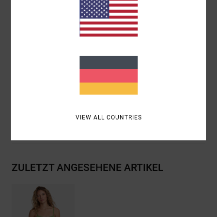
Unterstützung:
Mittlere Unterstützung
Polsterung:
herausnehmbare Polsterung
Riemen:
Verstellbare und abnehmbare Träger
Bedeckung:
Mittlere Bedeckung
Verschluss:
fester Verschluss
Zusammensetzung
96 % Recyceltes Polyester / 4 %
Elastan
VIEW ALL COUNTRIES
Versand & Rückversand
ZULETZT ANGESEHENE ARTIKEL