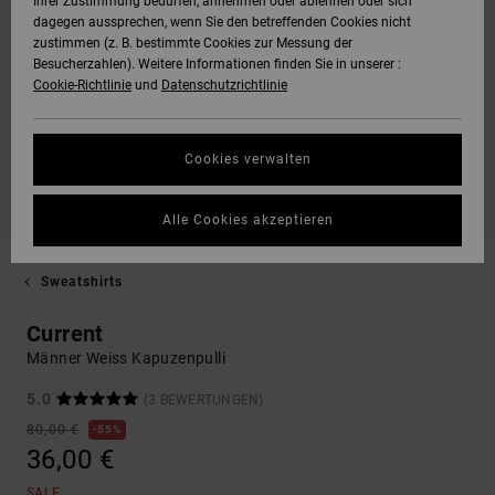
Ihrer Zustimmung bedürfen, annehmen oder ablehnen oder sich
dagegen aussprechen, wenn Sie den betreffenden Cookies nicht
zustimmen (z. B. bestimmte Cookies zur Messung der
Besucherzahlen). Weitere Informationen finden Sie in unserer :
Cookie-Richtlinie
und
Datenschutzrichtlinie
Cookies verwalten
Alle Cookies akzeptieren
Sweatshirts
Current
Männer Weiss Kapuzenpulli
5.0
(3 BEWERTUNGEN)
80,00 €
55%
36,00 €
SALE