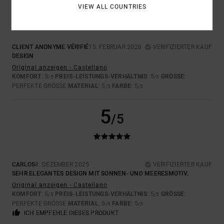
/5
VIEW ALL COUNTRIES
CLIENT ANONYME VÉRIFIÉ
15. FEBRUAR 2026
VERIFIZIERTER KAUF
DESIGN
Original anzeigen - Castellano
KOMFORT
: 5
PREIS-LEISTUNGS-VERHÄLTNIS
: 5
GRÖSSE
:
/5
/5
PERFEKTE GRÖSSE
MATERIAL
: 5
FARBE
: 5
/5
/5
5
/5
CARLOS
8. DEZEMBER 2025
VERIFIZIERTER KAUF
SEHR ELEGANTES DESIGN MIT SONNEN- UND MEERESMOTIV.
Original anzeigen - Castellano
KOMFORT
: 5
PREIS-LEISTUNGS-VERHÄLTNIS
: 5
GRÖSSE
:
/5
/5
PERFEKTE GRÖSSE
MATERIAL
: 5
FARBE
: 5
/5
/5
ICH EMPFEHLE DIESES PRODUKT