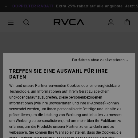
DIREKT
ZUR
DOPPELTER RABATT
Extra 25% rabatt auf alle angebote
Jetzt S
PRODUKTINFORMATION
SPRINGEN
Fortfahren ohne zu akzeptieren
TREFFEN SIE EINE AUSWAHL FÜR IHRE
DATEN
Wir und unsere Partner verwenden Cookies oder eine vergleichbare
Technologie, um Informationen auf Ihrem Gerät zu speichern
und/oder darauf zuzugreifen. Diese personenbezogenen
Informationen (wie Ihre Browserdaten und Ihre IP-Adresse) können
verwendet werden, um Ihnen personalisierte Beiträge und Inhalte zu
präsentieren, um die Leistung von Werbung und Inhalten zu messen,
um Werbung zu personalisieren, und um mehr über ihr Publikum zu
erfahren, um die Produkte unserer Partner zu entwickeln und zu
verbessern. Sie können Ihre Wahl so einstellen, dass Sie Cookies, die