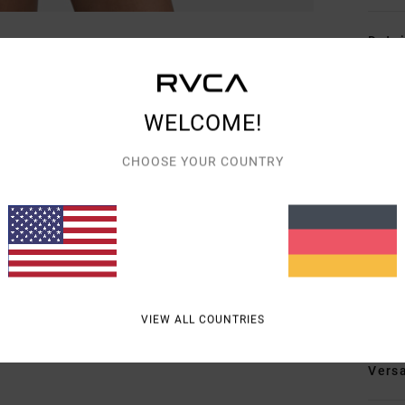
Detai
Fraue
Style
WELCOME!
Funk
CHOOSE YOUR COUNTRY
T
L
D
Rück
Zusa
VIEW ALL COUNTRIES
Vers