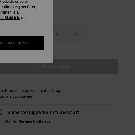
Produkte unserer
r Zustimmung bedürfen,
immen (z. B.
e-Richtlinie
und
S
M
L
XL
kies akzeptieren
ößentabelle Ansehen
NICHT AUF LAGER
es Produkt ist derzeit nicht auf Lager.
en Sie andere Optionen
Siehe Verfügbarkeit im Geschäft
Wählen Sie eine Größe aus