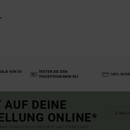
L
ALB VON 30
TRETEN SIE DEM
100% SICH
TREUEPROGRAMM BEI
 AUF DEINE
ELLUNG ONLINE*
ANN ES NEUE RVCA PRODUKTE UND STORIES GIBT.