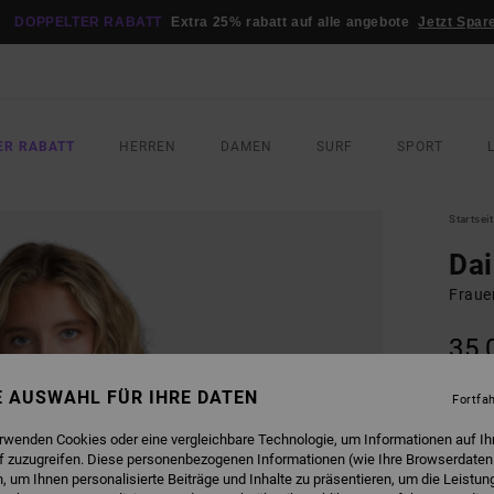
DOPPELTER RABATT
Extra 25% rabatt auf alle angebote
Jetzt Spar
ER RABATT
HERREN
DAMEN
SURF
SPORT
Startsei
Dai
Fraue
35,
DOPPE
NE AUSWAHL FÜR IHRE DATEN
Fortfa
FARB
erwenden Cookies oder eine vergleichbare Technologie, um Informationen auf Ih
f zuzugreifen. Diese personenbezogenen Informationen (wie Ihre Browserdaten
 um Ihnen personalisierte Beiträge und Inhalte zu präsentieren, um die Leistu