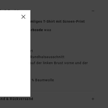
ls & Funktionen
n Schwarz Kurzärmliges T-Shirt mit Screen-Print
23B352506
Farbcode
waa
tionen
yp:
Lockeres T-Shirt
ockere Passform, Rundhalsausschnitt
etails:
Siebdruck auf der linken Brust vorne und der
seite in der Mitte
mmensetzung
100 % Baumwolle
and & Rückversand