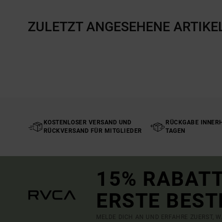
ZULETZT ANGESEHENE ARTIKE
KOSTENLOSER VERSAND UND
RÜCKGABE INNERH
RÜCKVERSAND FÜR MITGLIEDER
TAGEN
15% RABATT
ERSTE BEST
MELDE DICH AN UND ERFAHRE ZUERST, W