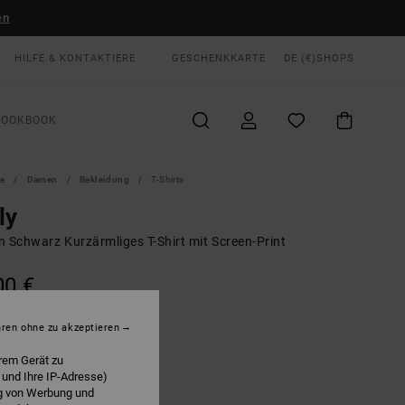
en
HILFE & KONTAKTIERE
GESCHENKKARTE
DE (€)
SHOPS
LOOKBOOK
te
Damen
Bekleidung
T-Shirts
ly
n Schwarz Kurzärmliges T-Shirt mit Screen-Print
00 €
LTER RABATT EXTRA 25 %
hren ohne zu akzeptieren
Washed Black
E
rem Gerät zu
 und Ihre IP-Adresse)
ng von Werbung und