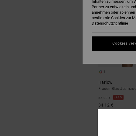
Inhalten zu messen, um W
Partner zu entwickeln und
annehmen oder ablehnen o
bestimmte Cookies zur Me
Datenschutzrichtlinie
Cookies ver
1
Harlow
Frauen Blau Jeansro
48%
65,00 €
34,12 €
SALE
DOPPELTER RABATT EXT