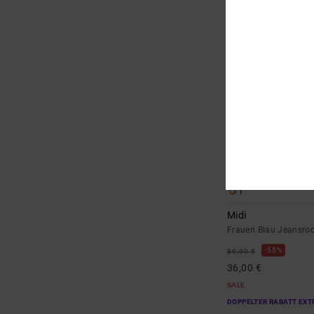
1
Midi
Frauen Blau Jeansro
55%
80,00 €
36,00 €
SALE
DOPPELTER RABATT EXT