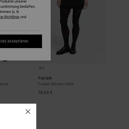
Produkte unserer
r Zustimmung bedürfen,
immen (z. B.
e-Richtlinie
und
kies akzeptieren
1
Fairisle
irock
Frauen Schwarz Rock
55,00 €
EXTRA 25 %