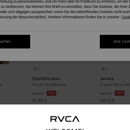
erbung zu personalisieren, und um mehr über ihr Publikum zu erfahren, um die 
 zu verbessern. Sie können Ihre Wahl so einstellen, dass Sie Cookies, die Ihre
der sich dagegen aussprechen, wenn Sie den betreffenden Cookies nicht zust
ssung der Besucherzahlen). Weitere Informationen finden Sie in unserer :
Cooki
walten
Alle Coo
1
1
Charlotte Maxi
Annika
ck
Frauen Rot Maxirock
Frauen Weiss Mid
48%
48%
60,00 €
65,00 €
31,50 €
34,12 €
SALE
SALE
RA 25 %
DOPPELTER RABATT EXTRA 25 %
DOPPELTER RABATT 