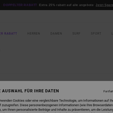
DOPPELTER RABATT
Extra 25% rabatt auf alle angebote
Jetzt Spar
ER RABATT
HERREN
DAMEN
SURF
SPORT
E
NE AUSWAHL FÜR IHRE DATEN
Fortfa
erwenden Cookies oder eine vergleichbare Technologie, um Informationen auf Ih
f zuzugreifen. Diese personenbezogenen Informationen (wie Ihre Browserdaten
 um Ihnen personalisierte Beiträge und Inhalte zu präsentieren, um die Leistu