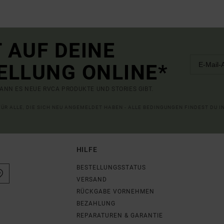
 AUF DEINE
ELLUNG ONLINE*
ANN ES NEUE RVCA PRODUKTE UND STORIES GIBT.
 FÜR ALLE, DIE SICH NEU ANGEMELDET HABEN - ALLE BEDINGUNGEN FINDEST DU 
HILFE
BESTELLUNGSSTATUS
VERSAND
RÜCKGABE VORNEHMEN
BEZAHLUNG
REPARATUREN & GARANTIE