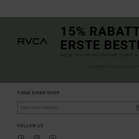
15% RABATT
ERSTE BEST
MELDE DICH AN UND ERFAHRE ZUERST, W
(*) ANGEBOT GÜLTIG ONLINE
FINDE EINEN SHOP
FOLLOW US