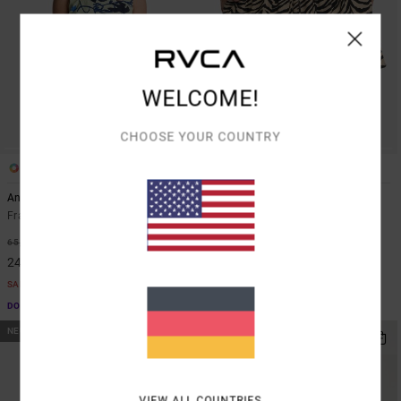
WELCOME!
CHOOSE YOUR COUNTRY
1
1
ARTIST NETWORK PROGRAM
Antonia Figueiredo Dive In
Zed
Frauen Grün Elastische Shorts
Frauen Weiss Elastische Shorts
60,00 €
63%
65,00 €
24,37 €
SALE
DOPPELTER RABATT EXTRA 25 %
NEUHEITEN
NEUHEITEN
VIEW ALL COUNTRIES