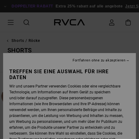
DIREKT
ZUR
DOPPELTER RABATT
Extra 25% rabatt auf alle angebote
Jetzt Sp
PRODUKT
AUSWAHL
SPRINGEN
Shorts / Röcke
SHORTS
Fortfahren ohne zu akzeptieren
Shorts
Röcke
TREFFEN SIE EINE AUSWAHL FÜR IHRE
DATEN
FILTERN & SORTIEREN
12
Ergebnisse
Wir und unsere Partner verwenden Cookies oder eine vergleichbare
Technologie, um Informationen auf Ihrem Gerät zu speichern
DIREKT
ÜBERSPRINGEN
und/oder darauf zuzugreifen. Diese personenbezogenen
ZU
UND
DEN
FILTERN
Informationen (wie Ihre Browserdaten und Ihre IP-Adresse) können
FILTERKRITERIEN
NACH
verwendet werden, um Ihnen personalisierte Beiträge und Inhalte zu
SPRINGEN
präsentieren, um die Leistung von Werbung und Inhalten zu messen,
um Werbung zu personalisieren, und um mehr über ihr Publikum zu
erfahren, um die Produkte unserer Partner zu entwickeln und zu
verbessern. Sie können Ihre Wahl so einstellen, dass Sie Cookies, die