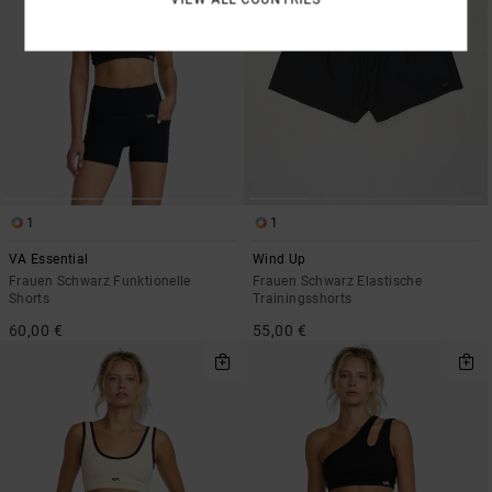
1
1
VA Essential
Wind Up
Frauen Schwarz Funktionelle
Frauen Schwarz Elastische
Shorts
Trainingsshorts
60,00 €
55,00 €