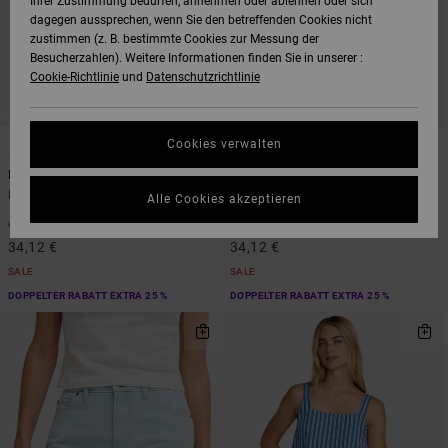
Ihrer Zustimmung bedürfen, annehmen oder ablehnen oder sich
dagegen aussprechen, wenn Sie den betreffenden Cookies nicht
zustimmen (z. B. bestimmte Cookies zur Messung der
Besucherzahlen). Weitere Informationen finden Sie in unserer :
Cookie-Richtlinie
und
Datenschutzrichtlinie
1
1
Cookies verwalten
Leon
Long Beach
Frauen Blau Chino-Shorts
Frauen Blau Denim-Shorts
Alle Cookies akzeptieren
48%
48%
65,00 €
65,00 €
34,12 €
34,12 €
SALE
SALE
DOPPELTER RABATT EXTRA 25 %
DOPPELTER RABATT EXTRA 25 %