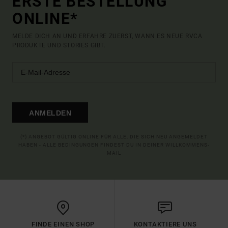
ERSTE BESTELLUNG
ONLINE*
MELDE DICH AN UND ERFAHRE ZUERST, WANN ES NEUE RVCA
PRODUKTE UND STORIES GIBT.
ANMELDEN
(*) ANGEBOT GÜLTIG ONLINE FÜR ALLE, DIE SICH NEU ANGEMELDET
HABEN - ALLE BEDINGUNGEN FINDEST DU IN DEINER WILLKOMMENS-
MAIL
FINDE EINEN SHOP
KONTAKTIERE UNS