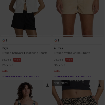
1
1
Raya
Aurora
Frauen Schwarz Elastische Shorts
Frauen Weiss Chino-Shorts
48%
48%
50,00 €
70,00 €
26,25 €
36,75 €
SALE
SALE
DOPPELTER RABATT EXTRA 25 %
DOPPELTER RABATT EXTRA 25 %
NEUHEITEN