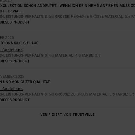
R 2025
KOLLEKTION SCHON ANDEUTET... WENN ICH KEIN HEMD ANZIEHEN MUSS ODER 
HT TRIVIAL...
S-LEISTUNGS-VERHÄLTNIS
: 5
GRÖSSE
: PERFEKTE GRÖSSE
MATERIAL
: 5
F
/5
/5
DIESES PRODUKT
ER 2025
FOTOS NICHT GUT AUS.
- Castellano
S-LEISTUNGS-VERHÄLTNIS
: 4
MATERIAL
: 4
FARBE
: 3
/5
/5
/5
DIESES PRODUKT
OVEMBER 2025
N UND VON GUTER QUALITÄT.
- Castellano
S-LEISTUNGS-VERHÄLTNIS
: 5
GRÖSSE
: ZU GROSS
MATERIAL
: 5
FARBE
: 5
/5
/5
/5
DIESES PRODUKT
VERIFIZIERT VON
TRUSTVILLE
L