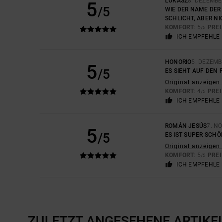
LUKASZ
8. DEZEMBE
5
/5
WIE DER NAME DER 
SCHLICHT, ABER NIC
KOMFORT
: 5
PREI
/5
ICH EMPFEHLE 
HONORIO
5. DEZEMB
5
/5
ES SIEHT AUF DEN 
Original anzeigen 
KOMFORT
: 4
PREI
/5
ICH EMPFEHLE 
ROMÁN JESÚS
7. N
5
/5
ES IST SUPER SCHÖ
Original anzeigen 
KOMFORT
: 5
PREI
/5
ICH EMPFEHLE 
ZULETZT ANGESEHENE ARTIKE