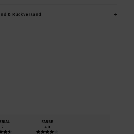
and & Rückversand
ERIAL
FARBE
4.7
4.0