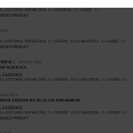
- Castellano
S-LEISTUNGS-VERHÄLTNIS
: 5
MATERIAL
: 5
FARBE
: 5
/5
/5
/5
DIESES PRODUKT
 2026
S-LEISTUNGS-VERHÄLTNIS
: 5
GRÖSSE
: KLEIN
MATERIAL
: 4
FARBE
: 4
/5
/5
/5
DIESES PRODUKT
ÉRIFIÉ
22. JANUAR 2026
EHR GLÜCKLICH.
- Castellano
S-LEISTUNGS-VERHÄLTNIS
: 4
GRÖSSE
: GROSS
MATERIAL
: 4
FARBE
: 4
/5
/5
/5
NUAR 2026
ROSSE GRÖSSEN WIE BEI ALLEN SURFMARKEN
- Castellano
S-LEISTUNGS-VERHÄLTNIS
: 3
GRÖSSE
: GROSS
MATERIAL
: 5
FARBE
: 4
/5
/5
/5
DIESES PRODUKT