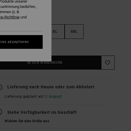
Produkte unserer
r Zustimmung bedürfen,
immen (z. B.
e-Richtlinie
und
M
L
XL
XXL
kies akzeptieren
ößentabelle Ansehen
IN DEN WARENKORB
Lieferung nach Hause oder zum Abholort
Lieferung geplant ab
12 August
Siehe Verfügbarkeit im Geschäft
Wählen Sie eine Größe aus