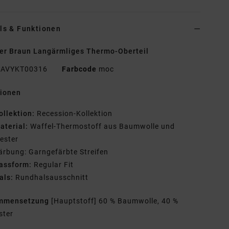
ls & Funktionen
r Braun Langärmliges Thermo-Oberteil
AVYKT00316
Farbcode
moc
tionen
ollektion:
Recession-Kollektion
aterial:
Waffel-Thermostoff aus Baumwolle und
ester
ärbung: Garngefärbte Streifen
assform:
Regular Fit
als:
Rundhalsausschnitt
mmensetzung
[Hauptstoff] 60 % Baumwolle, 40 %
ster