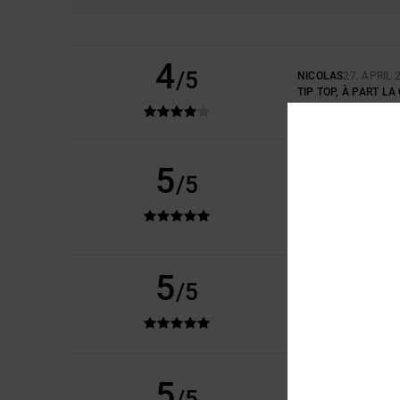
4
/5
NICOLAS
27. APRIL 
TIP TOP, À PART L
KOMFORT
: 5
PREI
/5
MARCUS VINICIUS
1
5
/5
SEHR PRAKTISCH
Original anzeigen 
KOMFORT
: 5
PREI
/5
ICH EMPFEHLE 
5
JULEN
15. FEBRUAR
/5
WARUM HAT ES MIR
Original anzeigen 
KOMFORT
: 5
PREI
/5
ISRAEL
3. FEBRUAR 
5
/5
WEIL ES GUTE PRO