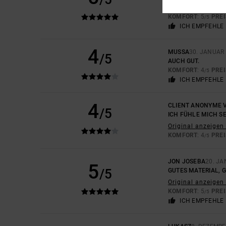
Original anzeigen 
KOMFORT
: 5
PREI
/5
ICH EMPFEHLE 
4
MUSSA
30. JANUAR
/5
AUCH GUT.
KOMFORT
: 4
PREI
/5
ICH EMPFEHLE 
4
CLIENT ANONYME V
/5
ICH FÜHLE MICH S
Original anzeigen 
KOMFORT
: 4
PREI
/5
JON JOSEBA
20. JA
5
/5
GUTES MATERIAL, G
Original anzeigen 
KOMFORT
: 5
PREI
/5
ICH EMPFEHLE 