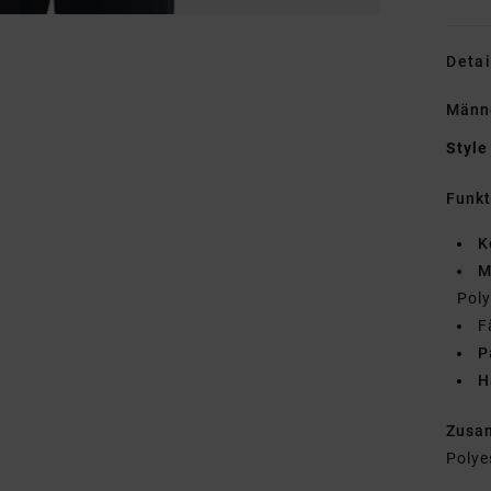
Detai
Männe
Style
Funk
K
M
Poly
F
P
H
Zusa
Polye