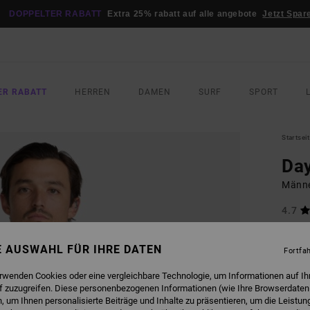
DOPPELTER RABATT
Extra 25% rabatt auf alle angebote
Jetzt Spar
ER RABATT
HERREN
DAMEN
SURF
SPORT
Startsei
Day
Männe
4.7
60,
NE AUSWAHL FÜR IHRE DATEN
Fortfa
FARB
erwenden Cookies oder eine vergleichbare Technologie, um Informationen auf Ih
f zuzugreifen. Diese personenbezogenen Informationen (wie Ihre Browserdaten
 um Ihnen personalisierte Beiträge und Inhalte zu präsentieren, um die Leistu