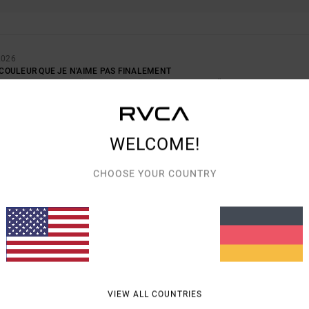
2026
A COULEUR QUE JE N'AIME PAS FINALEMENT
S-LEISTUNGS-VERHÄLTNIS
: 3
GRÖSSE
: PERFEKTE GRÖSSE
MATERIAL
: 5
F
/5
/5
7. FEBRUAR 2026
WELCOME!
- Italiano
S-LEISTUNGS-VERHÄLTNIS
: 5
GRÖSSE
: ZU GROSS
MATERIAL
: 5
/5
/5
CHOOSE YOUR COUNTRY
DIESES PRODUKT
 2026
 SO GUT GEFALLEN?
- Castellano
S-LEISTUNGS-VERHÄLTNIS
: 5
GRÖSSE
: ZU GROSS
MATERIAL
: 5
FARBE
: 4
/5
/5
/5
2026
VIEW ALL COUNTRIES
DUKTE SIND