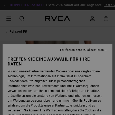
DIREKT
ZUR
DOPPELTER RABATT
Extra 25% rabatt auf alle angebote
Jetzt S
PRODUKTINFORMATION
SPRINGEN
Relaxed Fit
NEUHEITEN
Fortfahren ohne zu akzeptieren
TREFFEN SIE EINE AUSWAHL FÜR IHRE
DATEN
Wir und unsere Partner verwenden Cookies oder eine vergleichbare
Technologie, um Informationen auf Ihrem Gerät zu speichern
und/oder darauf zuzugreifen. Diese personenbezogenen
Informationen (wie Ihre Browserdaten und Ihre IP-Adresse) können
verwendet werden, um Ihnen personalisierte Beiträge und Inhalte zu
präsentieren, um die Leistung von Werbung und Inhalten zu messen,
um Werbung zu personalisieren, und um mehr über ihr Publikum zu
erfahren, um die Produkte unserer Partner zu entwickeln und zu
verbessern. Sie können Ihre Wahl so einstellen, dass Sie Cookies, die