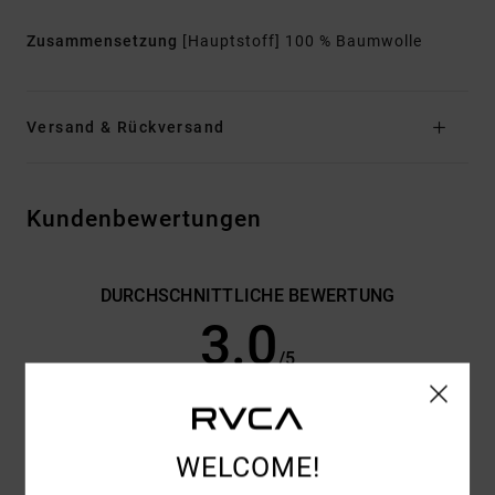
Zusammensetzung
[Hauptstoff] 100 % Baumwolle
Versand & Rückversand
Kundenbewertungen
DURCHSCHNITTLICHE BEWERTUNG
3.0
/5
BASIEREND AUF
2 VERIFIZIERTEN BEWERTUNGEN
SEIT
SEPTEMBER 2025
WELCOME!
50% UNSERER KUNDEN EMPFEHLEN DIESES PRODUKT