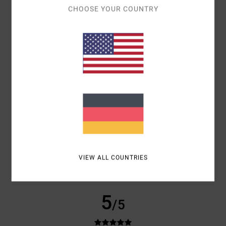
CHOOSE YOUR COUNTRY
KOMFORT
5.0
PREIS-LEISTUNGS-VERHÄLTNIS
3.5
GRÖSSE
MATERIAL
5.0
ZU KLEIN
ZU GROSS
FARBE
5.0
VIEW ALL COUNTRIES
5
/5