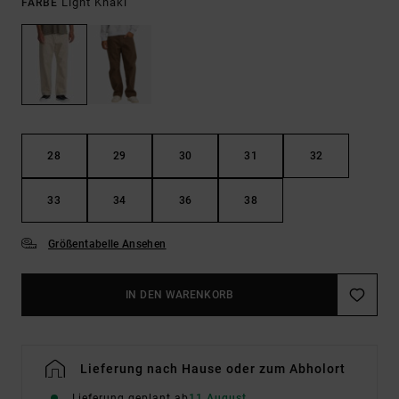
Light Khaki
FARBE
28
29
30
31
32
33
34
36
38
Größentabelle Ansehen
IN DEN WARENKORB
Lieferung nach Hause oder zum Abholort
Lieferung geplant ab
11 August