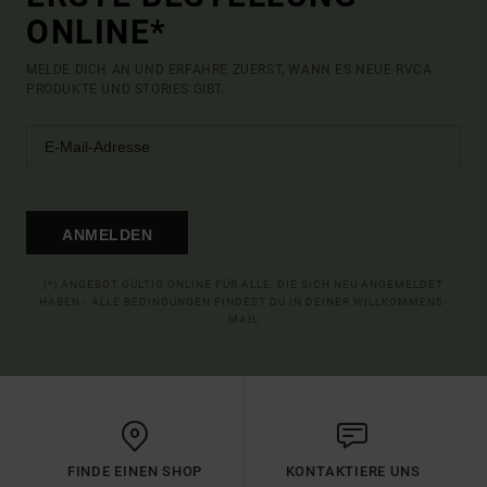
ONLINE*
MELDE DICH AN UND ERFAHRE ZUERST, WANN ES NEUE RVCA
PRODUKTE UND STORIES GIBT.
ANMELDEN
(*) ANGEBOT GÜLTIG ONLINE FÜR ALLE, DIE SICH NEU ANGEMELDET
HABEN - ALLE BEDINGUNGEN FINDEST DU IN DEINER WILLKOMMENS-
MAIL
FINDE EINEN SHOP
KONTAKTIERE UNS