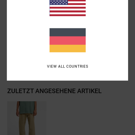
Taschen:
Schräge Vordertaschen Mit Eingefasster
Gesäßtasche
Details:
Gewebtes RVCA-Etikett An Der Rechten
Gesäßtasche
Zusammensetzung
[Hauptstoff] 100 % Baumwolle
Versand & Rückversand
VIEW ALL COUNTRIES
ZULETZT ANGESEHENE ARTIKEL