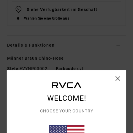
Siehe Verfügbarkeit im Geschäft
Wählen Sie eine Größe aus
Details & Funktionen
Männer Braun Chino-Hose
Style
EVYNP03002
Farbcode
cyt
Funktionen
Stoff:
Twill-Stoff Aus 100 % Baumwolle
WELCOME!
Passform:
Relaxt
Verschluss/Bund:
Reißverschluss Mit RVCA-
CHOOSE YOUR COUNTRY
Knopfverschluss
Innenbeinlänge:
30" / 76.2 cm
Beinöffnung:
18" / 45.7 cm