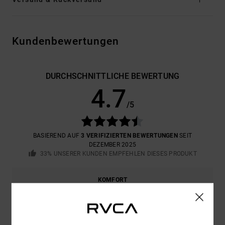
Kundenbewertungen
DURCHSCHNITTLICHE BEWERTUNG
4.7
/5
BASIEREND AUF
3 VERIFIZIERTEN BEWERTUNGEN
SEIT
DEZEMBER 2025
33% UNSERER KUNDEN EMPFEHLEN DIESES PRODUKT
KOMFORT
4.7
PREIS-LEISTUNGS-VERHÄLTNIS