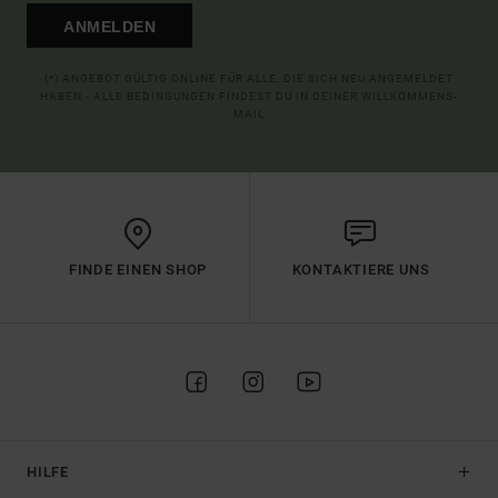
ANMELDEN
(*) ANGEBOT GÜLTIG ONLINE FÜR ALLE, DIE SICH NEU ANGEMELDET
HABEN - ALLE BEDINGUNGEN FINDEST DU IN DEINER WILLKOMMENS-
MAIL
FINDE EINEN SHOP
KONTAKTIERE UNS
HILFE