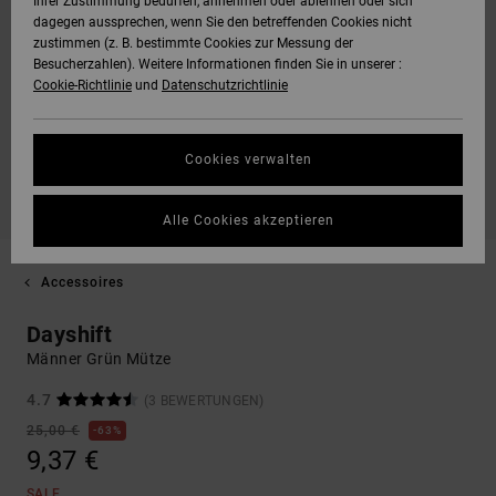
Ihrer Zustimmung bedürfen, annehmen oder ablehnen oder sich
dagegen aussprechen, wenn Sie den betreffenden Cookies nicht
zustimmen (z. B. bestimmte Cookies zur Messung der
Besucherzahlen). Weitere Informationen finden Sie in unserer :
Cookie-Richtlinie
und
Datenschutzrichtlinie
Cookies verwalten
Alle Cookies akzeptieren
Accessoires
Dayshift
Männer Grün Mütze
4.7
(3 BEWERTUNGEN)
25,00 €
63%
9,37 €
SALE