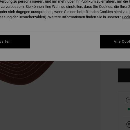
erbung zu personalisieren, und um mehr über ihr Publikum zu erfahren, um die 
FARB
 zu verbessern. Sie können Ihre Wahl so einstellen, dass Sie Cookies, die Ihre
der sich dagegen aussprechen, wenn Sie den betreffenden Cookies nicht zust
ssung der Besucherzahlen). Weitere Informationen finden Sie in unserer :
Cooki
walten
Alle Coo