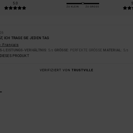
5.0
ZU KLEIN
ZU GROSS
26
T, ICH TRAGE SIE JEDEN TAG
- Français
S-LEISTUNGS-VERHÄLTNIS
: 5
GRÖSSE
: PERFEKTE GRÖSSE
MATERIAL
: 5
/5
/5
DIESES PRODUKT
VERIFIZIERT VON
TRUSTVILLE
L