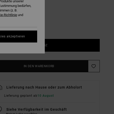
Produkte unserer
Terra Brown
E
r Zustimmung bedürfen,
immen (z. B.
e-Richtlinie
und
kies akzeptieren
1SZ
IN DEN WARENKORB
Lieferung nach Hause oder zum Abholort
Lieferung geplant ab
10 August
Siehe Verfügbarkeit im Geschäft
Meinen Laden auswählen