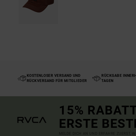
KOSTENLOSER VERSAND UND
RÜCKGABE INNERH
RÜCKVERSAND FÜR MITGLIEDER
TAGEN
15% RABATT
ERSTE BEST
MELDE DICH AN UND ERFAHRE ZUERST, W