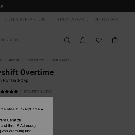
en
HILFE & KONTAKTIERE
GESCHENKKARTE
DE (€)
SHOPS
LOOKBOOK
te
Damen
Accessoires
Hüte & Caps
shift Overtime
n Rot Dad-Cap
(1 BEWERTUNGEN)
 €
48%
37 €
hren ohne zu akzeptieren
rem Gerät zu
LTER RABATT EXTRA 25 %
 und Ihre IP-Adresse)
ng von Werbung und