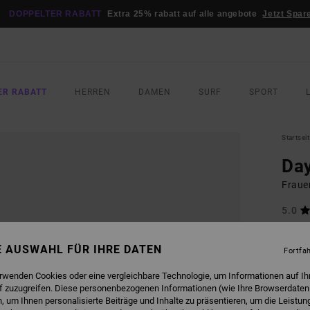
DOPPELTER RABATT
Extra 25% rabatt auf alle angebote
Jetzt Spar
ER RABATT
HERREN
DAMEN
SURF
SPORT
Startsei
Day
Fraue
5.0
35,00
18,
NE AUSWAHL FÜR IHRE DATEN
Fortfa
SALE
erwenden Cookies oder eine vergleichbare Technologie, um Informationen auf Ih
DOPPE
f zuzugreifen. Diese personenbezogenen Informationen (wie Ihre Browserdaten
 um Ihnen personalisierte Beiträge und Inhalte zu präsentieren, um die Leistu