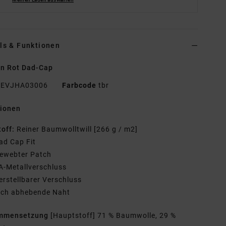
ls & Funktionen
n Rot Dad-Cap
EVJHA03006
Farbcode
tbr
tionen
toff:
Reiner Baumwolltwill [266 g / m2]
ad Cap Fit
ewebter Patch
A-Metallverschluss
erstellbarer Verschluss
ich abhebende Naht
mmensetzung
[Hauptstoff] 71 % Baumwolle, 29 %