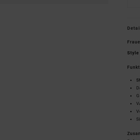
Detai
Fraue
Style
Funk
S
D
G
V
V
S
Zusa