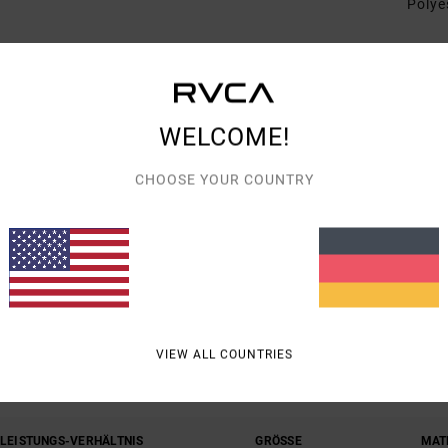
Polye
Vers
WELCOME!
CHOOSE YOUR COUNTRY
DURCHSCHNITTLICHE BEWERTUNG
5.0
/5
VIEW ALL COUNTRIES
BASIEREND AUF
1 VERIFIZIERTEN BEWERTUNGEN
SEIT MAI 2026
100% UNSERER KUNDEN EMPFEHLEN DIESES PRODUKT
-LEISTUNGS-VERHÄLTNIS
GRÖSSE
MAT