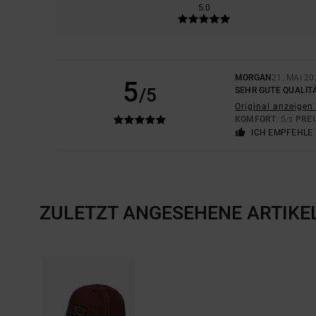
5.0
MORGAN
21. MAI 20
5
/5
SEHR GUTE QUALITÄ
Original anzeigen 
KOMFORT
: 5
PREI
/5
ICH EMPFEHLE 
ZULETZT ANGESEHENE ARTIKE