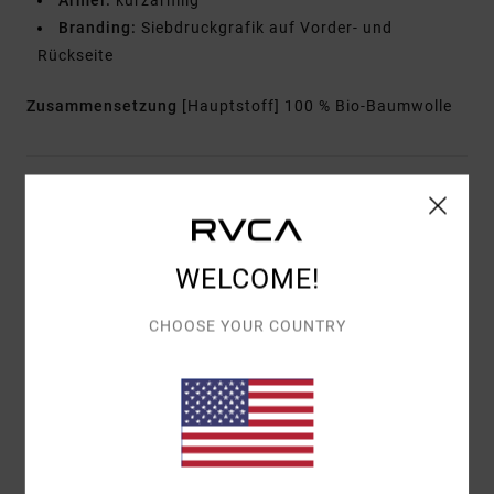
Ärmel:
kurzärmlig
Branding:
Siebdruckgrafik auf Vorder- und
Rückseite
Zusammensetzung
[Hauptstoff] 100 % Bio-Baumwolle
Versand & Rückversand
WELCOME!
Kundenbewertungen
CHOOSE YOUR COUNTRY
DURCHSCHNITTLICHE BEWERTUNG
5.0
/5
BASIEREND AUF
1 VERIFIZIERTEN BEWERTUNGEN
SEIT