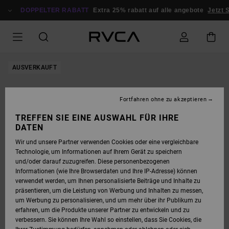
DIREKT
ZUR
DOPPELTER RABATT
Extra 25% rabatt auf alle angebote
Jetzt S
PRODUKTINFORMATION
SPRINGEN
AUSVERKAUFT
Fortfahren ohne zu akzeptieren
TREFFEN SIE EINE AUSWAHL FÜR IHRE
DATEN
Wir und unsere Partner verwenden Cookies oder eine vergleichbare
Technologie, um Informationen auf Ihrem Gerät zu speichern
und/oder darauf zuzugreifen. Diese personenbezogenen
Informationen (wie Ihre Browserdaten und Ihre IP-Adresse) können
verwendet werden, um Ihnen personalisierte Beiträge und Inhalte zu
präsentieren, um die Leistung von Werbung und Inhalten zu messen,
um Werbung zu personalisieren, und um mehr über ihr Publikum zu
erfahren, um die Produkte unserer Partner zu entwickeln und zu
verbessern. Sie können Ihre Wahl so einstellen, dass Sie Cookies, die