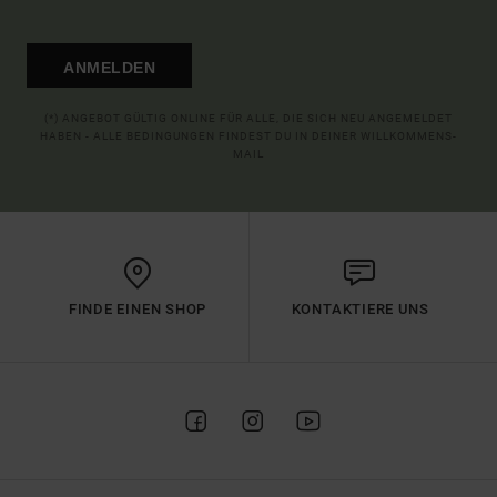
ANMELDEN
(*) ANGEBOT GÜLTIG ONLINE FÜR ALLE, DIE SICH NEU ANGEMELDET
HABEN - ALLE BEDINGUNGEN FINDEST DU IN DEINER WILLKOMMENS-
MAIL
FINDE EINEN SHOP
KONTAKTIERE UNS