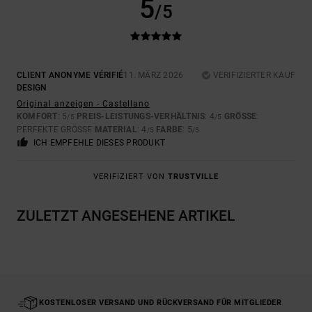
5
/5
CLIENT ANONYME VÉRIFIÉ
11. MÄRZ 2026
VERIFIZIERTER KAUF
DESIGN
Original anzeigen - Castellano
KOMFORT
: 5
PREIS-LEISTUNGS-VERHÄLTNIS
: 4
GRÖSSE
:
/5
/5
PERFEKTE GRÖSSE
MATERIAL
: 4
FARBE
: 5
/5
/5
ICH EMPFEHLE DIESES PRODUKT
VERIFIZIERT VON
TRUSTVILLE
ZULETZT ANGESEHENE ARTIKEL
KOSTENLOSER VERSAND UND RÜCKVERSAND FÜR MITGLIEDER