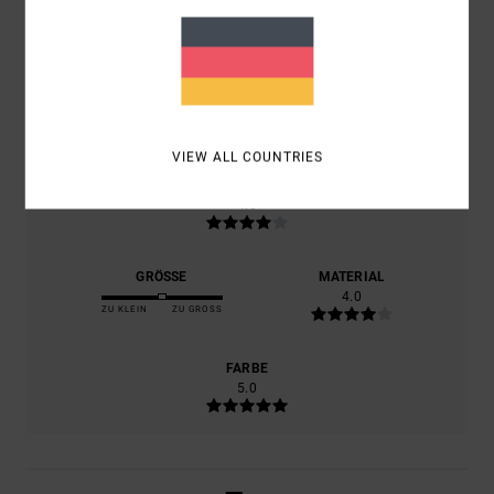
MÄRZ 2026
100% UNSERER KUNDEN EMPFEHLEN DIESES PRODUKT
KOMFORT
5.0
VIEW ALL COUNTRIES
PREIS-LEISTUNGS-VERHÄLTNIS
4.0
GRÖSSE
MATERIAL
4.0
ZU KLEIN
ZU GROSS
FARBE
5.0