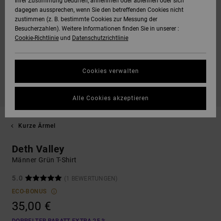
Ihrer Zustimmung bedürfen, annehmen oder ablehnen oder sich
dagegen aussprechen, wenn Sie den betreffenden Cookies nicht
zustimmen (z. B. bestimmte Cookies zur Messung der
Besucherzahlen). Weitere Informationen finden Sie in unserer :
Cookie-Richtlinie
und
Datenschutzrichtlinie
Cookies verwalten
Alle Cookies akzeptieren
Kurze Ärmel
Deth Valley
Männer Grün T-Shirt
5.0
(1 BEWERTUNGEN)
ECO-BONUS
35,00 €