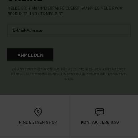
MELDE DICH AN UND ERFAHRE ZUERST, WANN ES NEUE RVCA
PRODUKTE UND STORIES GIBT.
ANMELDEN
(*) ANGEBOT GÜLTIG ONLINE FÜR ALLE, DIE SICH NEU ANGEMELDET
HABEN - ALLE BEDINGUNGEN FINDEST DU IN DEINER WILLKOMMENS-
MAIL
FINDE EINEN SHOP
KONTAKTIERE UNS