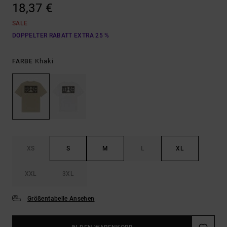
18,37 €
SALE
DOPPELTER RABATT EXTRA 25 %
Khaki
FARBE
XS
S
M
L
XL
XXL
3XL
Größentabelle Ansehen