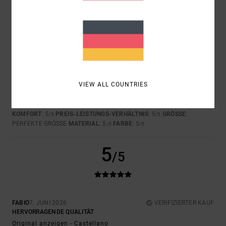
5
/5
VIEW ALL COUNTRIES
VASILEIOS
30. JUNI 2026
VERIFIZIERTER KAUF
BELLISSIMO
Original anzeigen - Français
KOMFORT
: 5
PREIS-LEISTUNGS-VERHÄLTNIS
: 5
GRÖSSE
:
/5
/5
PERFEKTE GRÖSSE
MATERIAL
: 5
FARBE
: 5
/5
/5
5
/5
FABIO
7. JUNI 2026
VERIFIZIERTER KAUF
HERVORRAGENDE QUALITÄT
Original anzeigen - Castellano