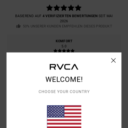
BASIEREND AUF
4 VERIFIZIERTEN BEWERTUNGEN
SEIT MAI
2026
50% UNSERER KUNDEN EMPFEHLEN DIESES PRODUKT
KOMFORT
5.0
PREIS-LEISTUNGS-VERHÄLTNIS
5.0
WELCOME!
GRÖSSE
MATERIAL
CHOOSE YOUR COUNTRY
5.0
ZU KLEIN
ZU GROSS
FARBE
5.0