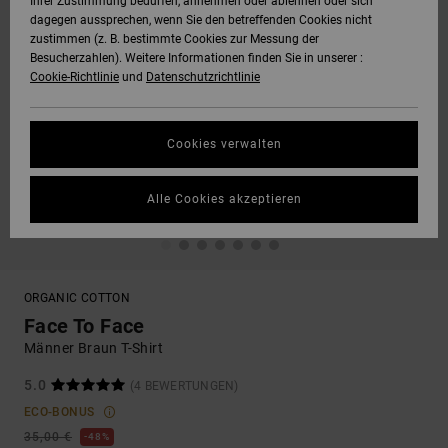
Ihrer Zustimmung bedürfen, annehmen oder ablehnen oder sich
dagegen aussprechen, wenn Sie den betreffenden Cookies nicht
zustimmen (z. B. bestimmte Cookies zur Messung der
Besucherzahlen). Weitere Informationen finden Sie in unserer :
Cookie-Richtlinie
und
Datenschutzrichtlinie
Cookies verwalten
Alle Cookies akzeptieren
ORGANIC COTTON
Face To Face
Männer Braun T-Shirt
5.0
(4 BEWERTUNGEN)
ECO-BONUS
35,00 €
48%