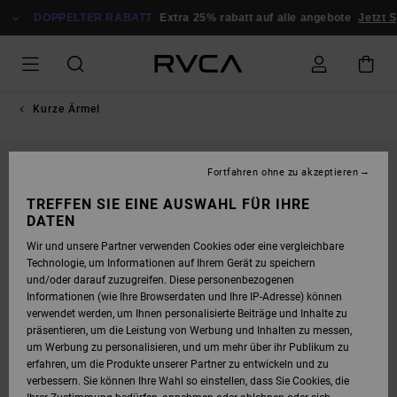
DIREKT
ZUR
DOPPELTER RABATT
Extra 25% rabatt auf alle angebote
Jetzt Sp
PRODUKTINFORMATION
SPRINGEN
Kurze Ärmel
Fortfahren ohne zu akzeptieren
TREFFEN SIE EINE AUSWAHL FÜR IHRE
DATEN
Wir und unsere Partner verwenden Cookies oder eine vergleichbare
Technologie, um Informationen auf Ihrem Gerät zu speichern
und/oder darauf zuzugreifen. Diese personenbezogenen
Informationen (wie Ihre Browserdaten und Ihre IP-Adresse) können
verwendet werden, um Ihnen personalisierte Beiträge und Inhalte zu
präsentieren, um die Leistung von Werbung und Inhalten zu messen,
um Werbung zu personalisieren, und um mehr über ihr Publikum zu
erfahren, um die Produkte unserer Partner zu entwickeln und zu
verbessern. Sie können Ihre Wahl so einstellen, dass Sie Cookies, die