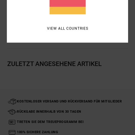
Logo:
RVCA-Label am Saum der Brusttasche
Zusammensetzung
100 % Baumwolle
VIEW ALL COUNTRIES
Versand & Rückversand
ZULETZT ANGESEHENE ARTIKEL
KOSTENLOSER VERSAND UND RÜCKVERSAND FÜR MITGLIEDER
RÜCKGABE INNERHALB VON 30 TAGEN
TRETEN SIE DEM TREUEPROGRAMM BEI
100% SICHERE ZAHLUNG