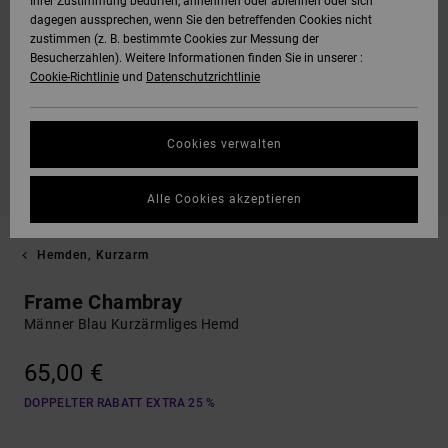
Ihrer Zustimmung bedürfen, annehmen oder ablehnen oder sich
dagegen aussprechen, wenn Sie den betreffenden Cookies nicht
zustimmen (z. B. bestimmte Cookies zur Messung der
Besucherzahlen). Weitere Informationen finden Sie in unserer :
Cookie-Richtlinie
und
Datenschutzrichtlinie
Cookies verwalten
Alle Cookies akzeptieren
Hemden, Kurzarm
Frame Chambray
Männer Blau Kurzärmliges Hemd
65,00 €
DOPPELTER RABATT EXTRA 25 %