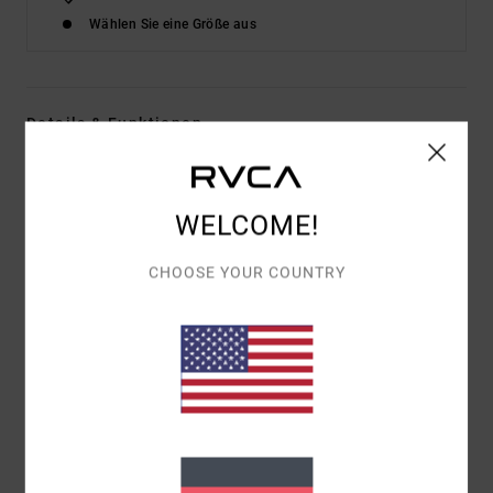
Wählen Sie eine Größe aus
Details & Funktionen
Männer Blau Kurzärmliges Hemd
Style
AVYWT00507
Farbcode
blu
WELCOME!
Funktionen
CHOOSE YOUR COUNTRY
Material:
Denim-Popeline aus Baumwolle
Passform:
Regular Fit
Ausschnitt:
Traditioneller Kragenausschnitt
Ärmel:
kurzärmlig
Verschluss:
Knopfverschluss
Taschen:
Einzelne Brusttasche
Saum: gewellter Saum