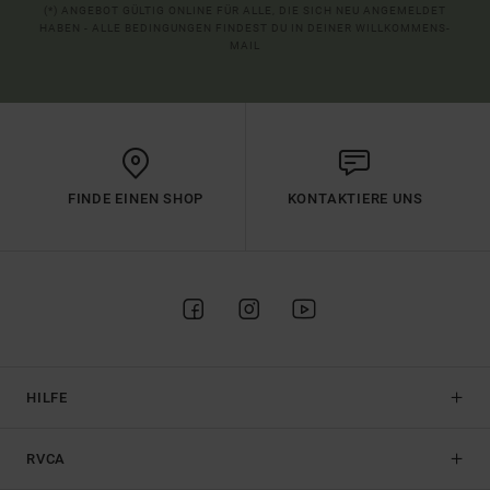
(*) ANGEBOT GÜLTIG ONLINE FÜR ALLE, DIE SICH NEU ANGEMELDET
HABEN - ALLE BEDINGUNGEN FINDEST DU IN DEINER WILLKOMMENS-
MAIL
FINDE EINEN SHOP
KONTAKTIERE UNS
HILFE
RVCA