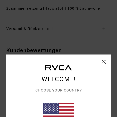
Zusammensetzung
[Hauptstoff] 100 % Baumwolle
Versand & Rückversand
Kundenbewertungen
DURCHSCHNITTLICHE BEWERTUNG
5.0
WELCOME!
/5
CHOOSE YOUR COUNTRY
BASIEREND AUF
1 VERIFIZIERTEN BEWERTUNGEN
SEIT
DEZEMBER 2025
100% UNSERER KUNDEN EMPFEHLEN DIESES PRODUKT