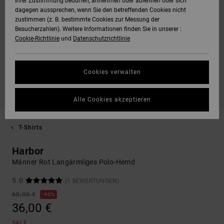
Ihrer Zustimmung bedürfen, annehmen oder ablehnen oder sich
dagegen aussprechen, wenn Sie den betreffenden Cookies nicht
zustimmen (z. B. bestimmte Cookies zur Messung der
Besucherzahlen). Weitere Informationen finden Sie in unserer :
Cookie-Richtlinie
und
Datenschutzrichtlinie
Cookies verwalten
Alle Cookies akzeptieren
T-Shirts
Harbor
Männer Rot Langärmliges Polo-Hemd
5.0
(1 BEWERTUNGEN)
60,00 €
40%
36,00 €
SALE