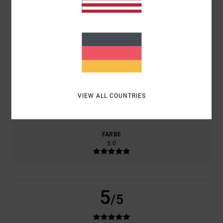
KOMFORT
5.0
PREIS-LEISTUNGS-VERHÄLTNIS
5.0
GRÖSSE
MATERIAL
VIEW ALL COUNTRIES
5.0
ZU KLEIN
ZU GROSS
FARBE
5.0
5
/5