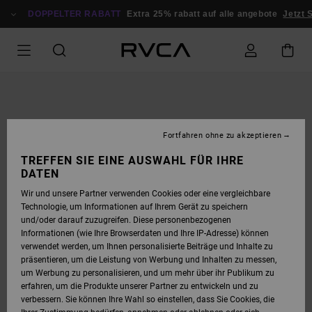
DIREKT
ZUR
DOPPELTER RABATT
Extra 25% rabatt auf alle angebote
Jetzt S
PRODUKTINFORMATION
SPRINGEN
Fortfahren ohne zu akzeptieren
TREFFEN SIE EINE AUSWAHL FÜR IHRE
DATEN
Wir und unsere Partner verwenden Cookies oder eine vergleichbare
Technologie, um Informationen auf Ihrem Gerät zu speichern
und/oder darauf zuzugreifen. Diese personenbezogenen
Informationen (wie Ihre Browserdaten und Ihre IP-Adresse) können
verwendet werden, um Ihnen personalisierte Beiträge und Inhalte zu
präsentieren, um die Leistung von Werbung und Inhalten zu messen,
um Werbung zu personalisieren, und um mehr über ihr Publikum zu
erfahren, um die Produkte unserer Partner zu entwickeln und zu
verbessern. Sie können Ihre Wahl so einstellen, dass Sie Cookies, die