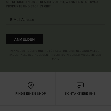
MELDE DICH AN UND ERFAHRE ZUERST, WANN ES NEUE RVCA
PRODUKTE UND STORIES GIBT.
ANMELDEN
(*) ANGEBOT GÜLTIG ONLINE FÜR ALLE, DIE SICH NEU ANGEMELDET
HABEN - ALLE BEDINGUNGEN FINDEST DU IN DEINER WILLKOMMENS-
MAIL
FINDE EINEN SHOP
KONTAKTIERE UNS