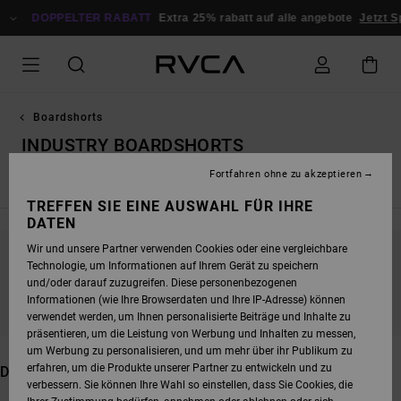
DIREKT
ZUR
DOPPELTER RABATT
Extra 25% rabatt auf alle angebote
Jetzt Spar
PRODUKT
AUSWAHL
SPRINGEN
Boardshorts
INDUSTRY BOARDSHORTS
Fortfahren ohne zu akzeptieren
Elastics
Unelastischem Bund
TREFFEN SIE EINE AUSWAHL FÜR IHRE
DATEN
Wir und unsere Partner verwenden Cookies oder eine vergleichbare
Technologie, um Informationen auf Ihrem Gerät zu speichern
BLEIB DABEI, DIE PRODUKTE SIND BALD
und/oder darauf zuzugreifen. Diese personenbezogenen
WIEDER DA
Informationen (wie Ihre Browserdaten und Ihre IP-Adresse) können
verwendet werden, um Ihnen personalisierte Beiträge und Inhalte zu
präsentieren, um die Leistung von Werbung und Inhalten zu messen,
um Werbung zu personalisieren, und um mehr über ihr Publikum zu
erfahren, um die Produkte unserer Partner zu entwickeln und zu
DAS KÖNNTE DIR AUCH GEFALLEN
verbessern. Sie können Ihre Wahl so einstellen, dass Sie Cookies, die