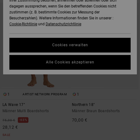
Ihrer Zustimmung bedürfen, annehmen oder ablehnen oder sich
DIREKT
ÜBERSPRINGEN
dagegen aussprechen, wenn Sie den betreffenden Cookies nicht
NEUHEITEN
ZU
UND
zustimmen (z. B. bestimmte Cookies zur Messung der
DEN
FILTERN
FILTERKRITERIEN
NACH
Besucherzahlen). Weitere Informationen finden Sie in unserer :
SPRINGEN
Cookie-Richtlinie
und
Datenschutzrichtlinie
Cookies verwalten
Alle Cookies akzeptieren
1
1
ARTIST NETWORK PROGRAM
LA Wave 17"
Northern 18"
Männer Multi Boardshorts
Männer Braun Boardshorts
70,00 €
63%
75,00 €
28,12 €
SALE