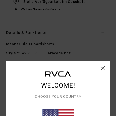
Siehe Verfügbarkeit im Geschäft
Wählen Sie eine Größe aus
Details & Funktionen
Männer Blau Boardshorts
Style
23A251501
Farbcode
bhz
Funktionen
Material:
Coco-Tex-Mischgewebe aus 53 %
recyceltem Polyester, 32 % Polyester, 9 % Elastan, 6 %
WELCOME!
Baumwolle
Taille:
Elastischer Bund
CHOOSE YOUR COUNTRY
Verschluss:
Kordelzug
Außennaht:
16" Außennaht, kurze Länge
Taschen:
aufgesetzte Gesäßtasche