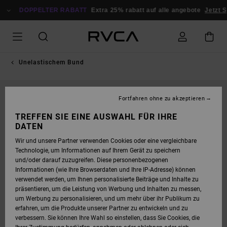
DIREKT
ZUR
DOPPELTER RABATT
Extra 25% rabatt auf alle angebote
Jetzt S
PRODUKTINFORMATION
SPRINGEN
Unelastischem Bund
NEUHEITEN
Fortfahren ohne zu akzeptieren
TREFFEN SIE EINE AUSWAHL FÜR IHRE
DATEN
Wir und unsere Partner verwenden Cookies oder eine vergleichbare
Technologie, um Informationen auf Ihrem Gerät zu speichern
und/oder darauf zuzugreifen. Diese personenbezogenen
Informationen (wie Ihre Browserdaten und Ihre IP-Adresse) können
verwendet werden, um Ihnen personalisierte Beiträge und Inhalte zu
präsentieren, um die Leistung von Werbung und Inhalten zu messen,
um Werbung zu personalisieren, und um mehr über ihr Publikum zu
erfahren, um die Produkte unserer Partner zu entwickeln und zu
verbessern. Sie können Ihre Wahl so einstellen, dass Sie Cookies, die