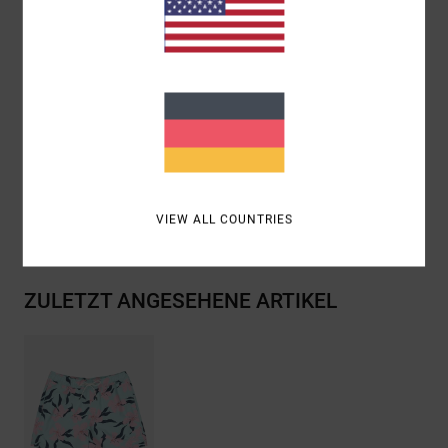
Taschen an den Seitennähten
Logo:
RVCA Solo-Logo auf der Gesäßtasche
RVCA-Motors-Patch am linken Bein
Zusammensetzung
53 % recyceltes Polyester / 32 %
Polyester / 9 % Elastan / 6 % Baumwolle
Versand & Rückversand
VIEW ALL COUNTRIES
ZULETZT ANGESEHENE ARTIKEL