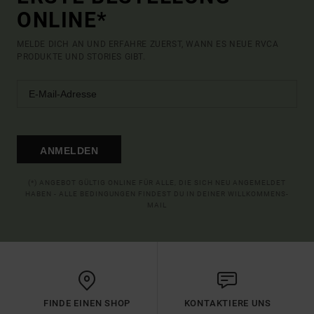
ONLINE*
MELDE DICH AN UND ERFAHRE ZUERST, WANN ES NEUE RVCA
PRODUKTE UND STORIES GIBT.
ANMELDEN
(*) ANGEBOT GÜLTIG ONLINE FÜR ALLE, DIE SICH NEU ANGEMELDET
HABEN - ALLE BEDINGUNGEN FINDEST DU IN DEINER WILLKOMMENS-
MAIL
FINDE EINEN SHOP
KONTAKTIERE UNS