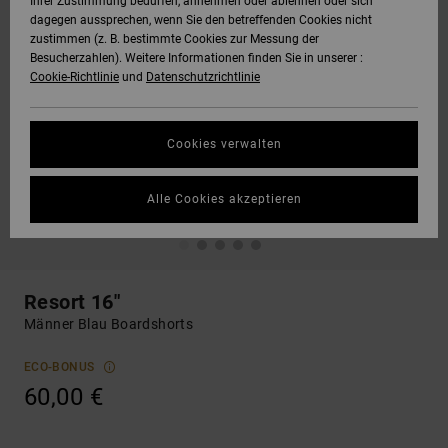
Ihrer Zustimmung bedürfen, annehmen oder ablehnen oder sich
dagegen aussprechen, wenn Sie den betreffenden Cookies nicht
zustimmen (z. B. bestimmte Cookies zur Messung der
Besucherzahlen). Weitere Informationen finden Sie in unserer :
Cookie-Richtlinie
und
Datenschutzrichtlinie
Cookies verwalten
Alle Cookies akzeptieren
Resort 16"
Männer Blau Boardshorts
ECO-BONUS
60,00 €