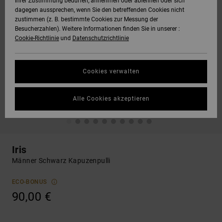
Ihrer Zustimmung bedürfen, annehmen oder ablehnen oder sich
dagegen aussprechen, wenn Sie den betreffenden Cookies nicht
zustimmen (z. B. bestimmte Cookies zur Messung der
Besucherzahlen). Weitere Informationen finden Sie in unserer :
Cookie-Richtlinie
und
Datenschutzrichtlinie
Cookies verwalten
Alle Cookies akzeptieren
Iris
Männer Schwarz Kapuzenpulli
ECO-BONUS
90,00 €