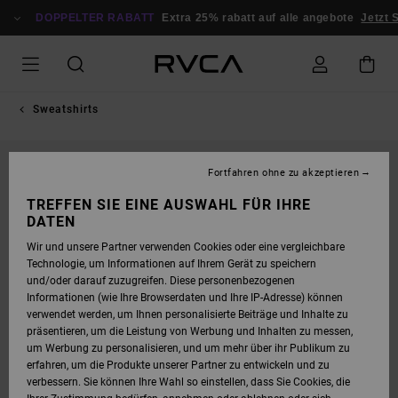
DIREKT
ZUR
DOPPELTER RABATT
Extra 25% rabatt auf alle angebote
Jetzt S
PRODUKTINFORMATION
SPRINGEN
Sweatshirts
NEUHEITEN
Fortfahren ohne zu akzeptieren
TREFFEN SIE EINE AUSWAHL FÜR IHRE
DATEN
Wir und unsere Partner verwenden Cookies oder eine vergleichbare
Technologie, um Informationen auf Ihrem Gerät zu speichern
und/oder darauf zuzugreifen. Diese personenbezogenen
Informationen (wie Ihre Browserdaten und Ihre IP-Adresse) können
verwendet werden, um Ihnen personalisierte Beiträge und Inhalte zu
präsentieren, um die Leistung von Werbung und Inhalten zu messen,
um Werbung zu personalisieren, und um mehr über ihr Publikum zu
erfahren, um die Produkte unserer Partner zu entwickeln und zu
verbessern. Sie können Ihre Wahl so einstellen, dass Sie Cookies, die