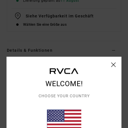
Lieferung geplant ab
11 August
Siehe Verfügbarkeit im Geschäft
Wählen Sie eine Größe aus
Details & Funktionen
Männer Schwarz Kapuzenpulli
Style
EVYSF00170
Farbcode
kta0
WELCOME!
Funktionen
CHOOSE YOUR COUNTRY
Materialzusammensetzung:
75 % Baumwolle, 25 %
recycelte Baumwolle [400 g/m²]
Passform:
Relaxt
Details:
Vorderseite Mit Stickerei
Rücken-Artwork: Mix aus Print und Stickerei