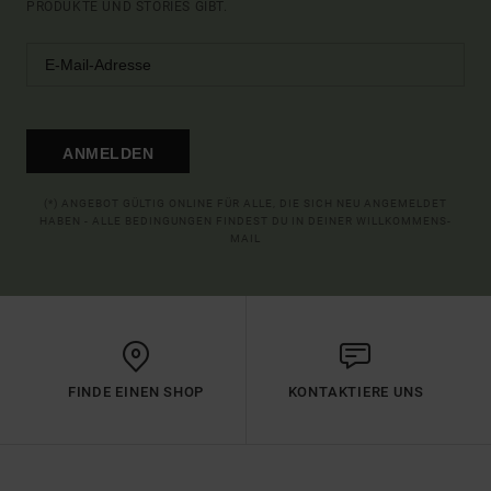
PRODUKTE UND STORIES GIBT.
ANMELDEN
(*) ANGEBOT GÜLTIG ONLINE FÜR ALLE, DIE SICH NEU ANGEMELDET
HABEN - ALLE BEDINGUNGEN FINDEST DU IN DEINER WILLKOMMENS-
MAIL
FINDE EINEN SHOP
KONTAKTIERE UNS