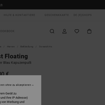
en
HILFE & KONTAKTIERE
GESCHENKKARTE
DE (€)
SHOPS
LOOKBOOK
te
Herren
Bekleidung
Sweatshirts
t Floating
r Blau Kapuzenpulli
00 €
LTER RABATT EXTRA 25 %
hren ohne zu akzeptieren
Navy
E
rem Gerät zu
 und Ihre IP-Adresse)
ng von Werbung und