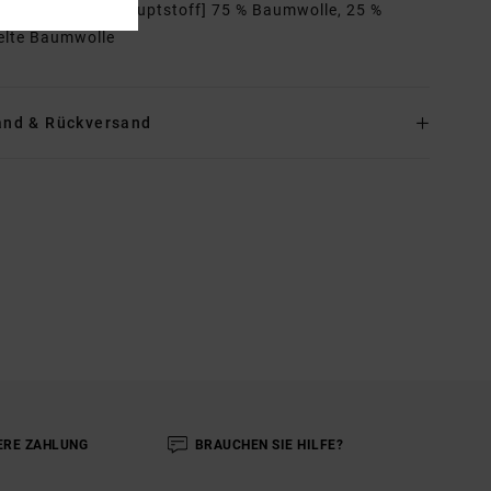
mmensetzung
[Hauptstoff] 75 % Baumwolle, 25 %
elte Baumwolle
and & Rückversand
ERE ZAHLUNG
BRAUCHEN SIE HILFE?