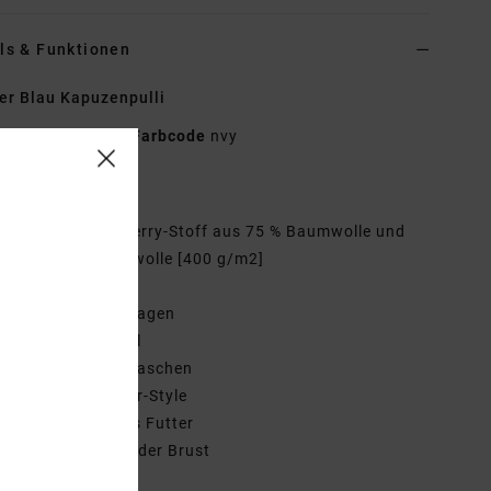
ls & Funktionen
r Blau Kapuzenpulli
EVYSF00119
Farbcode
nvy
tionen
aterial:
French-Terry-Stoff aus 75 % Baumwolle und
 recycelter Baumwolle [400 g/m2]
assform:
Boxy Fit
ragen:
Kapuzenkragen
rmel:
Lange Ärmel
aschen:
Kängurutaschen
erschluss:
Pullover-Style
utter:
Gebürstetes Futter
ogo:
Stickerei auf der Brust