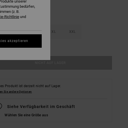
Produkte unserer
r Zustimmung bedürfen,
immen (z. B.
e-Richtlinie
und
M
L
XL
XXL
kies akzeptieren
ößentabelle Ansehen
NICHT AUF LAGER
es Produkt ist derzeit nicht auf Lager.
en Sie andere Optionen
Siehe Verfügbarkeit im Geschäft
Wählen Sie eine Größe aus