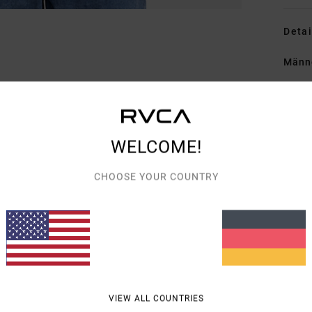
Detai
Männe
Style
Funk
WELCOME!
M
25 %
CHOOSE YOUR COUNTRY
P
K
Ä
T
V
F
L
VIEW ALL COUNTRIES