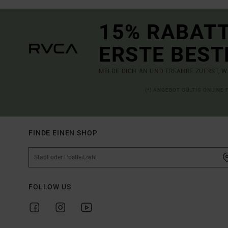
15% RABATT
ERSTE BEST
MELDE DICH AN UND ERFAHRE ZUERST, W
(*) ANGEBOT GÜLTIG ONLINE
FINDE EINEN SHOP
FOLLOW US