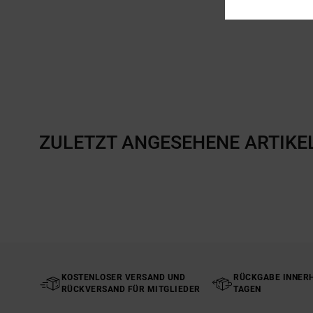
ZULETZT ANGESEHENE ARTIKE
KOSTENLOSER VERSAND UND
RÜCKGABE INNERH
RÜCKVERSAND FÜR MITGLIEDER
TAGEN