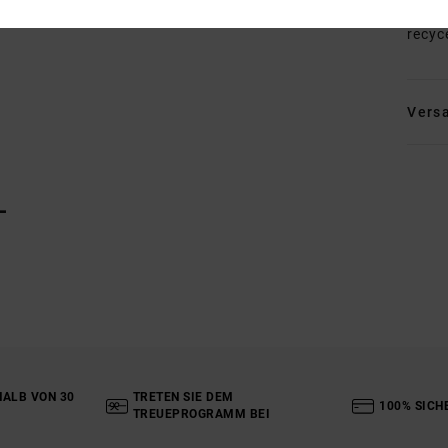
Zusa
recyc
Vers
L
ALB VON 30
TRETEN SIE DEM
100% SICH
TREUEPROGRAMM BEI