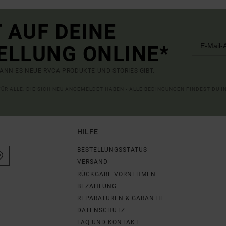
 AUF DEINE
ELLUNG ONLINE*
ANN ES NEUE RVCA PRODUKTE UND STORIES GIBT.
 FÜR ALLE, DIE SICH NEU ANGEMELDET HABEN - ALLE BEDINGUNGEN FINDEST DU 
HILFE
BESTELLUNGSSTATUS
VERSAND
RÜCKGABE VORNEHMEN
BEZAHLUNG
REPARATUREN & GARANTIE
DATENSCHUTZ
FAQ UND KONTAKT