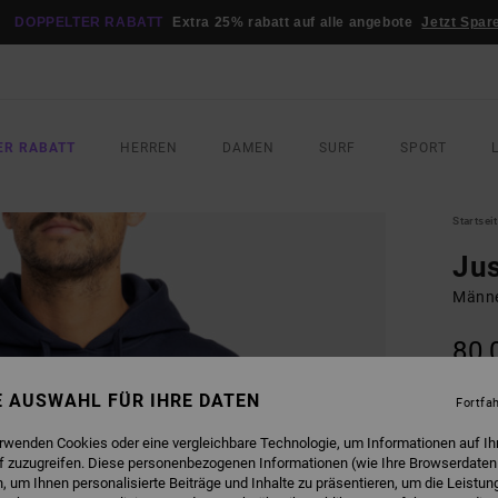
DOPPELTER RABATT
Extra 25% rabatt auf alle angebote
Jetzt Spar
ER RABATT
HERREN
DAMEN
SURF
SPORT
Startsei
Jus
Männe
80,
DOPPE
NE AUSWAHL FÜR IHRE DATEN
Fortfa
FARB
erwenden Cookies oder eine vergleichbare Technologie, um Informationen auf Ih
f zuzugreifen. Diese personenbezogenen Informationen (wie Ihre Browserdaten
 um Ihnen personalisierte Beiträge und Inhalte zu präsentieren, um die Leistu