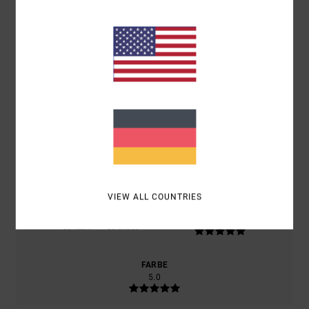
BASIEREND AUF
2 VERIFIZIERTEN BEWERTUNGEN
SEIT
OKTOBER 2025
50% UNSERER KUNDEN EMPFEHLEN DIESES PRODUKT
KOMFORT
5.0
PREIS-LEISTUNGS-VERHÄLTNIS
4.0
VIEW ALL COUNTRIES
GRÖSSE
MATERIAL
5.0
ZU KLEIN
ZU GROSS
FARBE
5.0