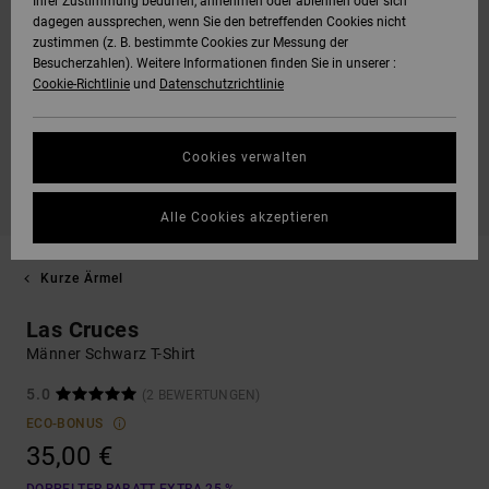
Ihrer Zustimmung bedürfen, annehmen oder ablehnen oder sich
dagegen aussprechen, wenn Sie den betreffenden Cookies nicht
zustimmen (z. B. bestimmte Cookies zur Messung der
Besucherzahlen). Weitere Informationen finden Sie in unserer :
Cookie-Richtlinie
und
Datenschutzrichtlinie
Cookies verwalten
Alle Cookies akzeptieren
Kurze Ärmel
Las Cruces
Männer Schwarz T-Shirt
5.0
(2 BEWERTUNGEN)
ECO-BONUS
35,00 €