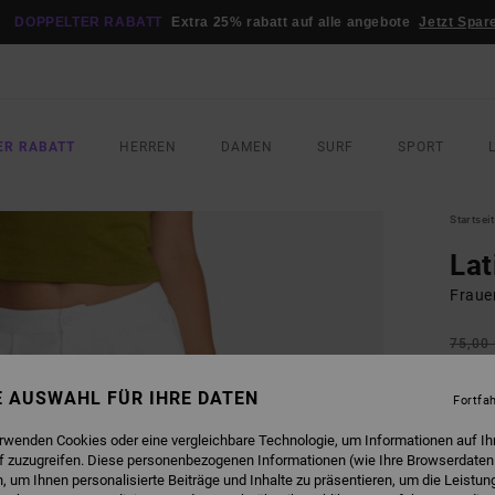
DOPPELTER RABATT
Extra 25% rabatt auf alle angebote
Jetzt Spar
ER RABATT
HERREN
DAMEN
SURF
SPORT
Startsei
Lat
Fraue
75,00
33,
NE AUSWAHL FÜR IHRE DATEN
Fortfa
SALE
DOPPE
erwenden Cookies oder eine vergleichbare Technologie, um Informationen auf Ih
f zuzugreifen. Diese personenbezogenen Informationen (wie Ihre Browserdaten
 um Ihnen personalisierte Beiträge und Inhalte zu präsentieren, um die Leistu
FARB