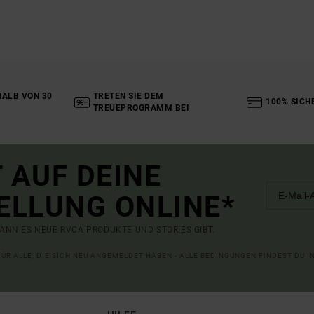
ALB VON 30
TRETEN SIE DEM
100% SICH
TREUEPROGRAMM BEI
 AUF DEINE
ELLUNG ONLINE*
ANN ES NEUE RVCA PRODUKTE UND STORIES GIBT.
 FÜR ALLE, DIE SICH NEU ANGEMELDET HABEN - ALLE BEDINGUNGEN FINDEST DU 