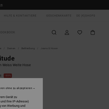
en
HILFE & KONTAKTIERE
GESCHENKKARTE
DE (€)
SHOPS
LOOKBOOK
te
Damen
Bekleidung
Jeans & Hosen
itude
n Weiss Weite Hose
 €
55%
75 €
hren ohne zu akzeptieren
LTER RABATT EXTRA 25 %
rem Gerät zu
 und Ihre IP-Adresse)
ng von Werbung und
Whisper White
E