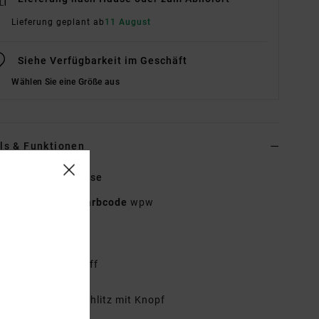
Lieferung geplant ab
11 August
Siehe Verfügbarkeit im Geschäft
Wählen Sie eine Größe aus
ls & Funktionen
n Weiss Weite Hose
23B112614
Farbcode
wpw
tionen
toff:
Baumwollstoff
it:
Relaxed fit
assform:
Hosenschlitz mit Knopf