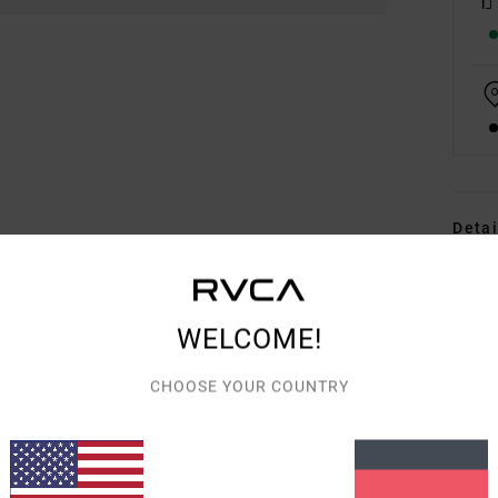
Detai
Fraue
Style
WELCOME!
Funk
CHOOSE YOUR COUNTRY
S
F
P