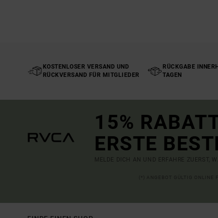
KOSTENLOSER VERSAND UND
RÜCKGABE INNERH
RÜCKVERSAND FÜR MITGLIEDER
TAGEN
15% RABATT
ERSTE BEST
MELDE DICH AN UND ERFAHRE ZUERST, W
(*) ANGEBOT GÜLTIG ONLINE