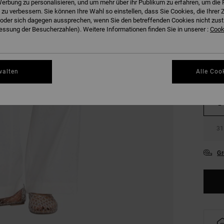
erbung zu personalisieren, und um mehr über ihr Publikum zu erfahren, um die 
 zu verbessern. Sie können Ihre Wahl so einstellen, dass Sie Cookies, die Ihre
der sich dagegen aussprechen, wenn Sie den betreffenden Cookies nicht zust
ssung der Besucherzahlen). Weitere Informationen finden Sie in unserer :
Cooki
walten
Alle Coo
XS
L
31
Gr