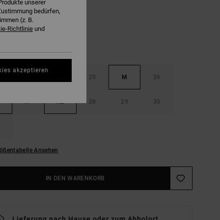
Produkte unserer
r Zustimmung bedürfen,
immen (z. B.
e-Richtlinie
und
kies akzeptieren
24
S
25
M
26
27
XL
28
29
30
ößentabelle Ansehen
IN DEN WARENKORB
Lieferung nach Hause oder zum Abholort