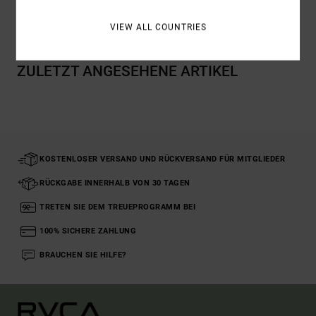
Versand & Rückversand
VIEW ALL COUNTRIES
ZULETZT ANGESEHENE ARTIKEL
KOSTENLOSER VERSAND UND RÜCKVERSAND FÜR MITGLIEDER
RÜCKGABE INNERHALB VON 30 TAGEN
TRETEN SIE DEM TREUEPROGRAMM BEI
100% SICHERE ZAHLUNG
BRAUCHEN SIE HILFE?