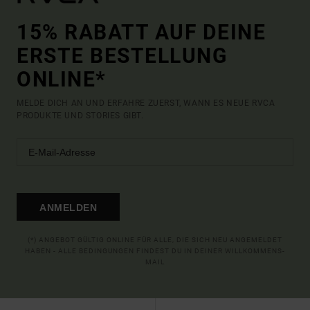
15% RABATT AUF DEINE
ERSTE BESTELLUNG
ONLINE*
MELDE DICH AN UND ERFAHRE ZUERST, WANN ES NEUE RVCA
PRODUKTE UND STORIES GIBT.
ANMELDEN
(*) ANGEBOT GÜLTIG ONLINE FÜR ALLE, DIE SICH NEU ANGEMELDET
HABEN - ALLE BEDINGUNGEN FINDEST DU IN DEINER WILLKOMMENS-
MAIL