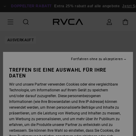
DIREKT
ZUR
DOPPELTER RABATT
Extra 25% rabatt auf alle angebote
Jetzt S
PRODUKTINFORMATION
SPRINGEN
AUSVERKAUFT
Fortfahren ohne zu akzeptieren
TREFFEN SIE EINE AUSWAHL FÜR IHRE
DATEN
Wir und unsere Partner verwenden Cookies oder eine vergleichbare
Technologie, um Informationen auf Ihrem Gerät zu speichern
und/oder darauf zuzugreifen. Diese personenbezogenen
Informationen (wie Ihre Browserdaten und Ihre IP-Adresse) können
verwendet werden, um Ihnen personalisierte Beiträge und Inhalte zu
präsentieren, um die Leistung von Werbung und Inhalten zu messen,
um Werbung zu personalisieren, und um mehr über ihr Publikum zu
erfahren, um die Produkte unserer Partner zu entwickeln und zu
verbessern. Sie können Ihre Wahl so einstellen, dass Sie Cookies, die