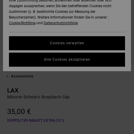
Ihrer Zustimmung bedürfen, annehmen oder ablehnen oder sich
dagegen aussprechen, wenn Sie den betreffenden Cookies nicht
zustimmen (z. B. bestimmte Cookies zur Messung der
Besucherzahlen). Weitere Informationen finden Sie in unserer :
Cookie-Richtlinie
und
Datenschutzrichtlinie
Cookies verwalten
Alle Cookies akzeptieren
Accessoires
LAX
Männer Schwarz Snapback-Cap
35,00 €
DOPPELTER RABATT EXTRA 25 %