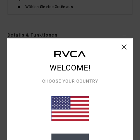
Wählen Sie eine Größe aus
Details & Funktionen
Frauen Braun Crossback Bikinitop
Style
AVJX300466
Farbcode
cpp0
WELCOME!
Funktionen
CHOOSE YOUR COUNTRY
Material:
Stoff aus recyceltem Nylon mit Stretch
Färbung: Stoff mit Stretch und garngefärbten
Streifen
Hals:
Rundhalsausschnitt
Träger:
verstellbare Träger zum Knoten
Polsterung:
herausnehmbare Polsterung
Bedeckung:
Knappe Bedeckung