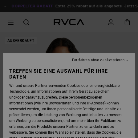
DIREKT
ZUR
DOPPELTER RABATT
Extra 25% rabatt auf alle angebote
Jetzt S
PRODUKTINFORMATION
SPRINGEN
AUSVERKAUFT
Fortfahren ohne zu akzeptieren
TREFFEN SIE EINE AUSWAHL FÜR IHRE
DATEN
Wir und unsere Partner verwenden Cookies oder eine vergleichbare
Technologie, um Informationen auf Ihrem Gerät zu speichern
und/oder darauf zuzugreifen. Diese personenbezogenen
Informationen (wie Ihre Browserdaten und Ihre IP-Adresse) können
verwendet werden, um Ihnen personalisierte Beiträge und Inhalte zu
präsentieren, um die Leistung von Werbung und Inhalten zu messen,
um Werbung zu personalisieren, und um mehr über ihr Publikum zu
erfahren, um die Produkte unserer Partner zu entwickeln und zu
verbessern. Sie können Ihre Wahl so einstellen, dass Sie Cookies, die