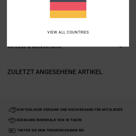
Verschluss:
Schleife hinten
Zusammensetzung
10 % Elastan, 60 % Nylon, 30 %
recyceltes Nylon
VIEW ALL COUNTRIES
Versand & Rückversand
ZULETZT ANGESEHENE ARTIKEL
KOSTENLOSER VERSAND UND RÜCKVERSAND FÜR MITGLIEDER
RÜCKGABE INNERHALB VON 30 TAGEN
TRETEN SIE DEM TREUEPROGRAMM BEI