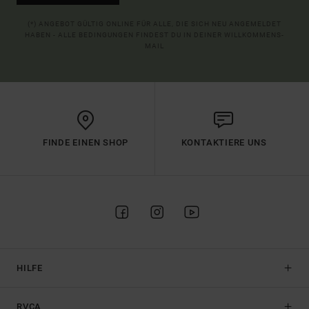
(*) ANGEBOT GÜLTIG ONLINE FÜR ALLE, DIE SICH NEU ANGEMELDET
HABEN - ALLE BEDINGUNGEN FINDEST DU IN DEINER WILLKOMMENS-
MAIL
FINDE EINEN SHOP
KONTAKTIERE UNS
HILFE
RVCA