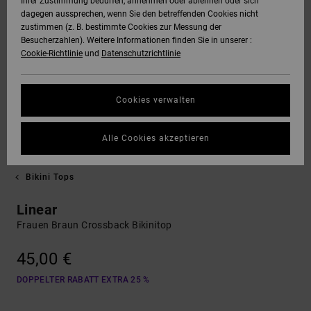
Ihrer Zustimmung bedürfen, annehmen oder ablehnen oder sich
dagegen aussprechen, wenn Sie den betreffenden Cookies nicht
zustimmen (z. B. bestimmte Cookies zur Messung der
Besucherzahlen). Weitere Informationen finden Sie in unserer :
Cookie-Richtlinie
und
Datenschutzrichtlinie
Cookies verwalten
Alle Cookies akzeptieren
Bikini Tops
Linear
Frauen Braun Crossback Bikinitop
45,00 €
DOPPELTER RABATT EXTRA 25 %