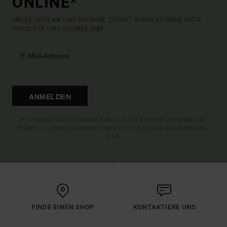
ONLINE*
MELDE DICH AN UND ERFAHRE ZUERST, WANN ES NEUE RVCA
PRODUKTE UND STORIES GIBT.
ANMELDEN
(*) ANGEBOT GÜLTIG ONLINE FÜR ALLE, DIE SICH NEU ANGEMELDET
HABEN - ALLE BEDINGUNGEN FINDEST DU IN DEINER WILLKOMMENS-
MAIL
FINDE EINEN SHOP
KONTAKTIERE UNS