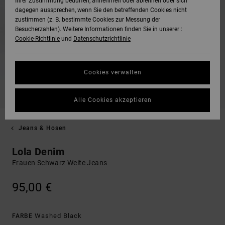
Ihrer Zustimmung bedürfen, annehmen oder ablehnen oder sich
dagegen aussprechen, wenn Sie den betreffenden Cookies nicht
zustimmen (z. B. bestimmte Cookies zur Messung der
Besucherzahlen). Weitere Informationen finden Sie in unserer :
Cookie-Richtlinie
und
Datenschutzrichtlinie
Cookies verwalten
Alle Cookies akzeptieren
Jeans & Hosen
Lola Denim
Frauen Schwarz Weite Jeans
95,00 €
Washed Black
FARBE