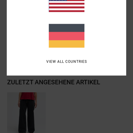
Taschen:
Taschen Vorne Und Hinten
Waschung:
Leichte Wäsche
Zusammensetzung
[Hauptstoff] 75 % Baumwolle, 25 %
recycelte Baumwolle
Versand & Rückversand
VIEW ALL COUNTRIES
ZULETZT ANGESEHENE ARTIKEL